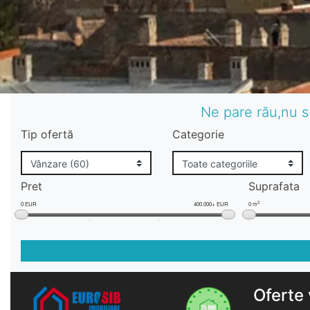
Ne pare rău,nu s
Tip ofertă
Categorie
Pret
Suprafata
2
0 EUR
400.000+ EUR
0 m
Oferte 