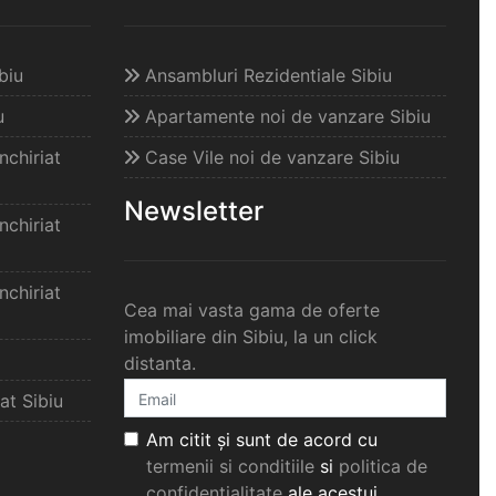
biu
Ansambluri Rezidentiale Sibiu
u
Apartamente noi de vanzare Sibiu
chiriat
Case Vile noi de vanzare Sibiu
Newsletter
chiriat
chiriat
Cea mai vasta gama de oferte
imobiliare din Sibiu, la un click
distanta.
at Sibiu
Am citit și sunt de acord cu
termenii si conditiile
si
politica de
confidențialitate
ale acestui