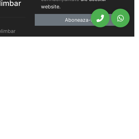
elimbar
website.
Aboneaza-te
elimbar
imbar
chiriat
chiriat
chiriat
iat