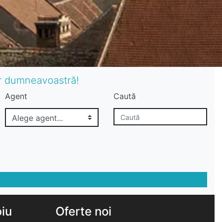
or dumneavoastră!
Agent
Caută
biu
Oferte noi