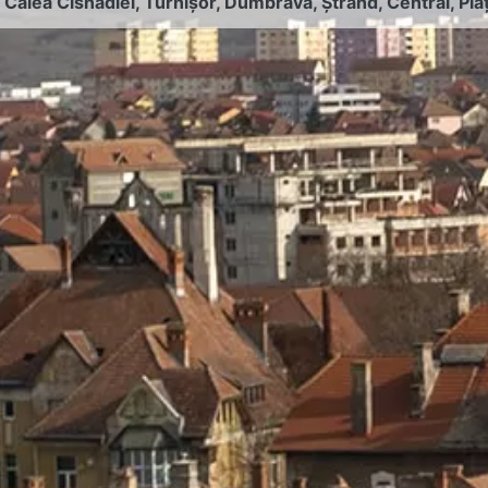
:
Calea Cisnădiei
,
Turnișor
,
Dumbrava
,
Ștrand
,
Central
,
Pia