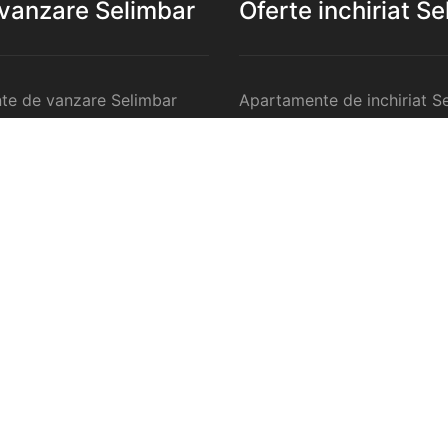
 vanzare Selimbar
Oferte inchiriat S
te de vanzare Selimbar
Apartamente de inchiriat S
 de vanzare Selimbar
Garsoniere de inchiriat Sel
te 2 camere de vanzare
Apartamente 2 camere de in
Selimbar
te 3 camere de vanzare
Apartamente 3 camere de in
Selimbar
te 4 camere de vanzare
Apartamente 4 camere de in
Selimbar
anzare Selimbar
Case de inchiriat Selimbar
ercilale de vanzare
Spatii comercilale de inchir
Selimbar