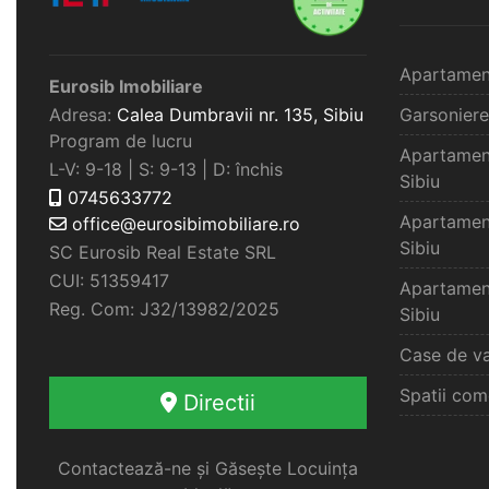
Apartamen
Eurosib Imobiliare
Adresa:
Calea Dumbravii nr. 135,
Sibiu
Garsoniere
Program de lucru
Apartamen
L-V: 9-18 | S: 9-13 | D: închis
Sibiu
0745633772
Apartamen
office@eurosibimobiliare.ro
Sibiu
SC Eurosib Real Estate SRL
CUI: 51359417
Apartamen
Reg. Com: J32/13982/2025
Sibiu
Case de va
Spatii com
Directii
Contactează-ne și Găsește Locuința