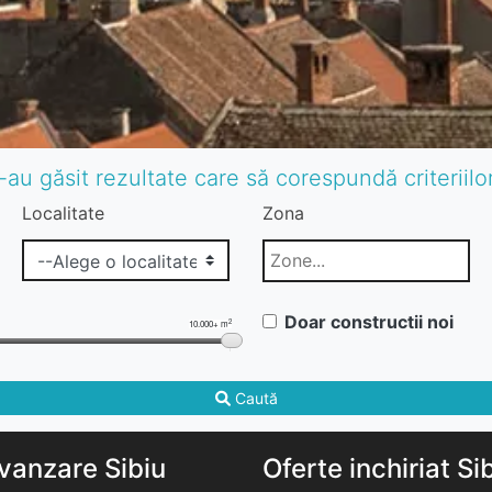
-au găsit rezultate care să corespundă criteriil
Localitate
Zona
Doar constructii noi
2
10.000+ m
Caută
vanzare Sibiu
Oferte inchiriat Si