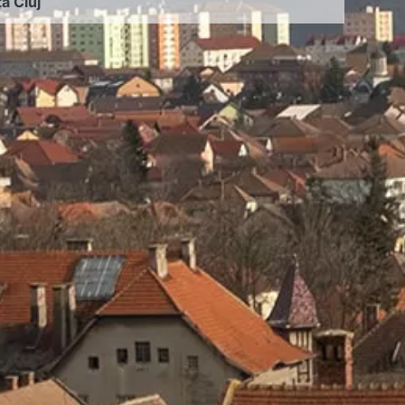
ța Cluj