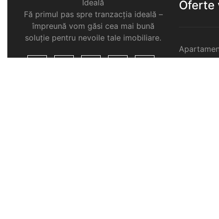
Ideală
Oferte
Fă primul pas spre tranzacția ideală –
împreună vom găsi cea mai bună
soluție pentru nevoile tale imobiliare.
Apartamen
Garsoniere
Apartamen
Selimbar
Apartamen
Selimbar
Apartamen
Selimbar
Case de v
Spatii com
Selimbar