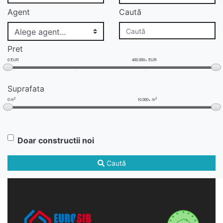
Agent
Caută
Pret
0 EUR
400.000+ EUR
Suprafata
2
2
0 m
10.000+ m
Doar constructii noi
Caută