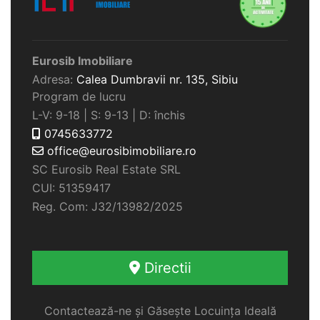
Eurosib Imobiliare
Adresa:
Calea Dumbravii nr. 135,
Sibiu
Program de lucru
L-V: 9-18 | S: 9-13 | D: închis
0745633772
office@eurosibimobiliare.ro
SC Eurosib Real Estate SRL
CUI: 51359417
Reg. Com: J32/13982/2025
Directii
Contactează-ne și Găsește Locuința Ideală