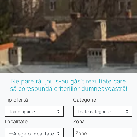
Ne pare rău,nu s-au găsit rezultate care
să corespundă criteriilor dumneavoastră!
Tip ofertă
Categorie
Localitate
Zona