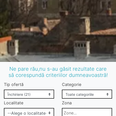
Ne pare rău,nu s-au găsit rezultate care
să corespundă criteriilor dumneavoastră!
Tip ofertă
Categorie
Localitate
Zona