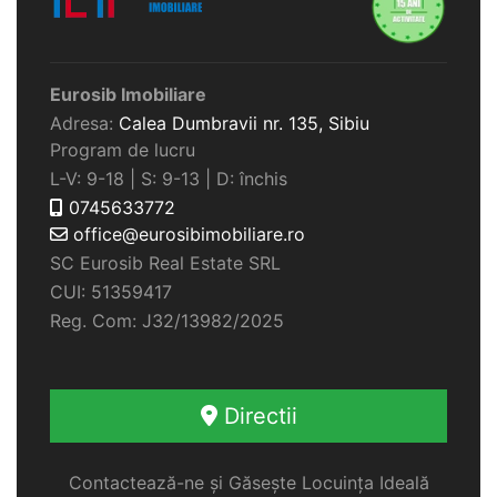
Eurosib Imobiliare
Adresa:
Calea Dumbravii nr. 135,
Sibiu
Program de lucru
L-V: 9-18 | S: 9-13 | D: închis
0745633772
office@eurosibimobiliare.ro
SC Eurosib Real Estate SRL
CUI: 51359417
Reg. Com: J32/13982/2025
Directii
Contactează-ne și Găsește Locuința Ideală