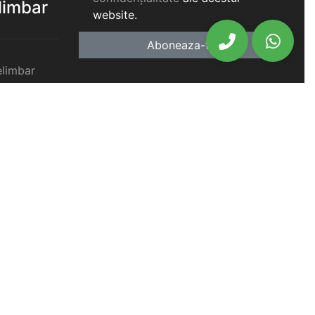
elimbar
website.
Aboneaza-te
elimbar
imbar
chiriat
chiriat
chiriat
iat