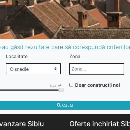
-au găsit rezultate care să corespundă criteriil
Localitate
Zona
Doar constructii noi
2
10.000+ m
Caută
vanzare Sibiu
Oferte inchiriat Si