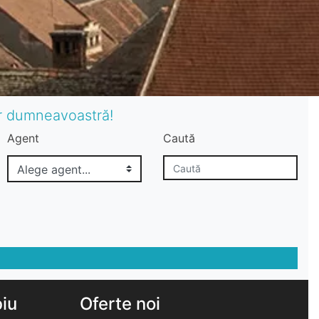
or dumneavoastră!
Agent
Caută
biu
Oferte noi