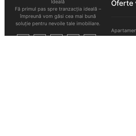
Ideală
Oferte
Fă primul pas spre tranzacția ideală –
împreună vom găsi cea mai bună
soluție pentru nevoile tale imobiliare.
Apartamen
Garsoniere
Apartamen
Selimbar
Apartamen
Selimbar
Apartamen
Selimbar
Case de v
Spatii com
Selimbar