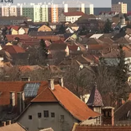
ța Cluj