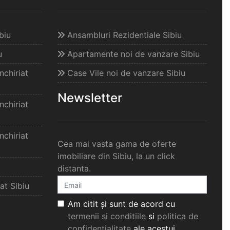
biu
Ansambluri Rezidentiale Sibiu
u
Apartamente noi de vanzare Sibiu
chiriat
Case Vile noi de vanzare Sibiu
Newsletter
chiriat
chiriat
Cea mai vasta gama de oferte
imobiliare din Sibiu, la un click
distanta.
at Sibiu
Am citit și sunt de acord cu
termenii si conditiile
si
politica de
confidențialitate
ale acestui