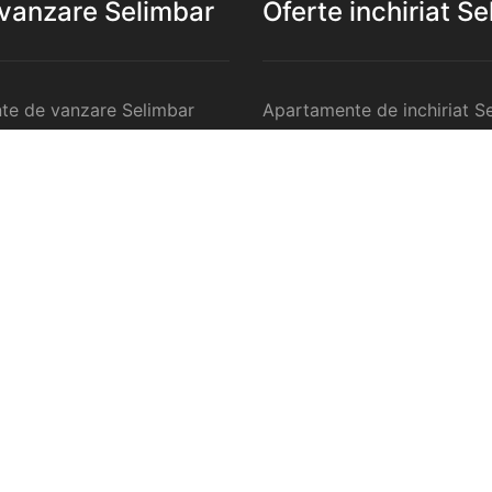
 vanzare Selimbar
Oferte inchiriat S
te de vanzare Selimbar
Apartamente de inchiriat S
 de vanzare Selimbar
Garsoniere de inchiriat Sel
te 2 camere de vanzare
Apartamente 2 camere de in
Selimbar
te 3 camere de vanzare
Apartamente 3 camere de in
Selimbar
te 4 camere de vanzare
Apartamente 4 camere de in
Selimbar
anzare Selimbar
Case de inchiriat Selimbar
ercilale de vanzare
Spatii comercilale de inchir
Selimbar