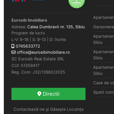
Apartamen
Eurosib Imobiliare
Adresa:
Calea Dumbravii nr. 135,
Sibiu
Garsoniere
Program de lucru
Apartamen
L-V: 9-18 | S: 9-13 | D: închis
Sibiu
0745633772
Apartamen
office@eurosibimobiliare.ro
Sibiu
SC Eurosib Real Estate SRL
CUI: 51359417
Apartamen
Reg. Com: J32/13982/2025
Sibiu
Case de va
Spatii com
Directii
Contactează-ne și Găsește Locuința