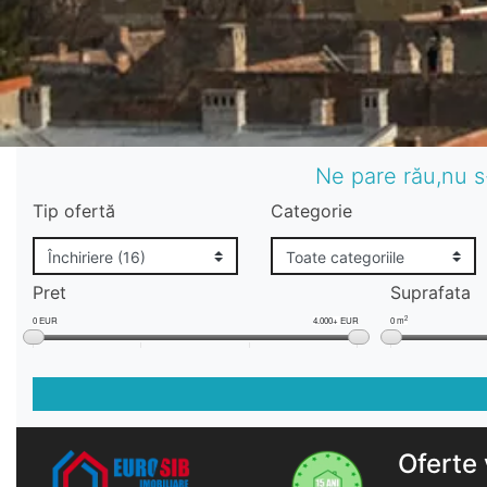
Ne pare rău,nu s
Tip ofertă
Categorie
Pret
Suprafata
2
0 EUR
4.000+ EUR
0 m
Oferte 