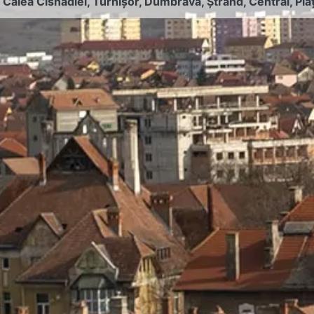
:
Calea Cisnădiei
,
Turnișor
,
Dumbrava
,
Ștrand
,
Central
,
Pia