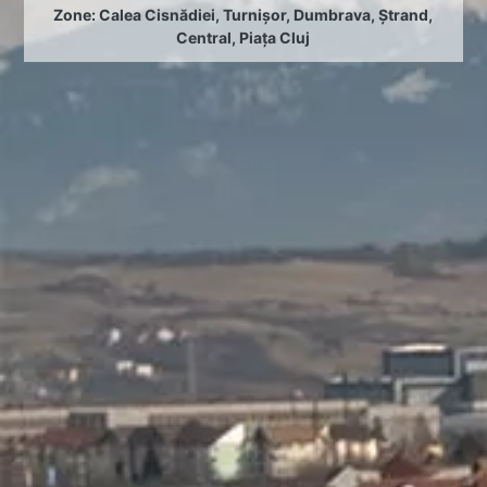
Zone:
Calea Cisnădiei
,
Turnișor
,
Dumbrava
,
Ștrand
,
Central
,
Piața Cluj