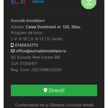
Eurosib Imobiliare
Adresa:
Calea Dumbravii nr. 135,
Sibiu
Program de lucru
L-V: 9-18 | S: 9-13 | D: închis
0745633772
office@eurosibimobiliare.ro
SC Eurosib Real Estate SRL
CUI: 51359417
Reg. Com: J32/13982/2025
Directii
Contactează-ne și Găsește Locuința Ideală