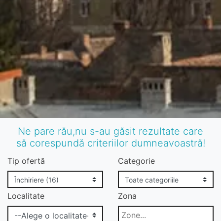
Ne pare rău,nu s-au găsit rezultate care
să corespundă criteriilor dumneavoastră!
Tip ofertă
Categorie
Localitate
Zona