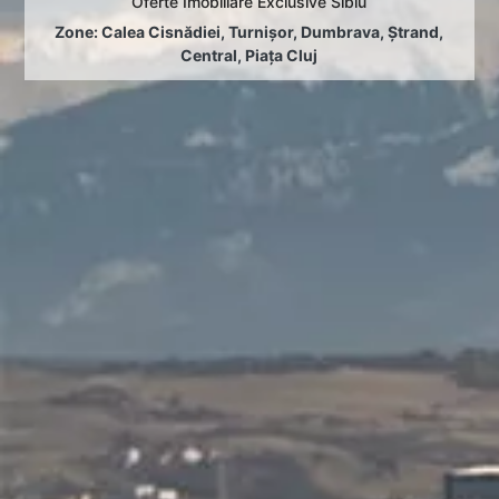
Oferte Imobiliare Exclusive Sibiu
Zone:
Calea Cisnădiei
,
Turnișor
,
Dumbrava
,
Ștrand
,
Central
,
Piața Cluj