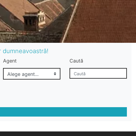
or dumneavoastră!
Agent
Caută