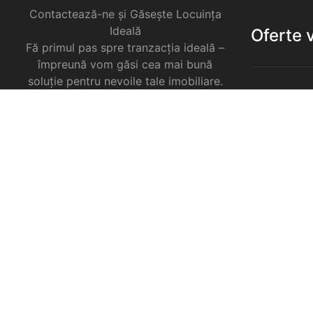
Contactează-ne și Găsește Locuința
Ideală
Oferte 
Fă primul pas spre tranzacția ideală –
împreună vom găsi cea mai bună
soluție pentru nevoile tale imobiliare.
Apartament
Garsoniere 
Apartament
Selimbar
Apartament
Selimbar
Apartament
Selimbar
Case de va
Spatii come