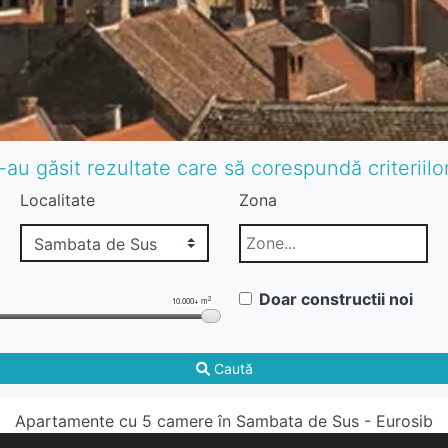
-au găsit rezultate care să corespundă criteriil
Localitate
Zona
Doar constructii noi
2
10.000+ m
Caută
Apartamente cu 5 camere în Sambata de Sus - Eurosib