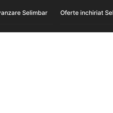
vanzare Selimbar
Oferte inchiriat S
e de vanzare Selimbar
Apartamente de inchiriat S
de vanzare Selimbar
Garsoniere de inchiriat Sel
e 2 camere de vanzare
Apartamente 2 camere de in
Selimbar
e 3 camere de vanzare
Apartamente 3 camere de in
Selimbar
e 4 camere de vanzare
Apartamente 4 camere de in
Selimbar
nzare Selimbar
Case de inchiriat Selimbar
rcilale de vanzare Selimbar
Spatii comercilale de inchir