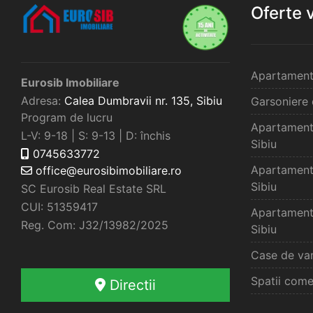
Oferte 
Apartament
Eurosib Imobiliare
Adresa:
Calea Dumbravii nr. 135,
Sibiu
Garsoniere 
Program de lucru
Apartament
L-V: 9-18 | S: 9-13 | D: închis
Sibiu
0745633772
Apartament
office@eurosibimobiliare.ro
Sibiu
SC Eurosib Real Estate SRL
CUI: 51359417
Apartament
Reg. Com: J32/13982/2025
Sibiu
Case de van
Spatii come
Directii