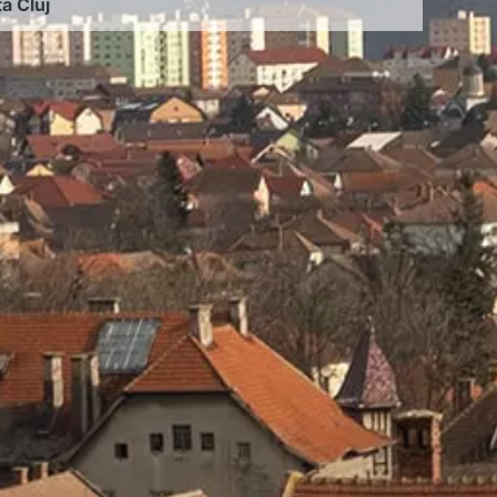
ța Cluj