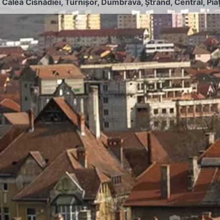
:
Calea Cisnădiei
,
Turnișor
,
Dumbrava
,
Ștrand
,
Central
,
Pia