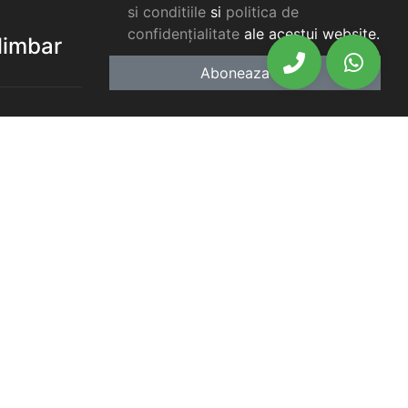
si conditiile
si
politica de
confidențialitate
ale acestui website.
elimbar
Aboneaza-te
elimbar
imbar
chiriat
chiriat
chiriat
iat Selimbar