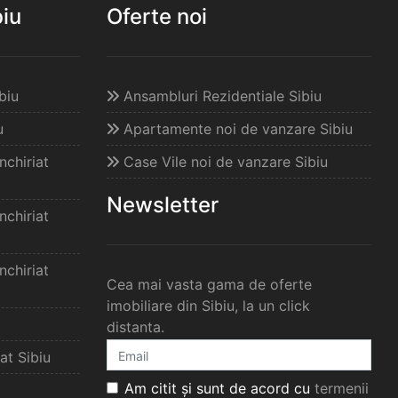
biu
Oferte noi
biu
Ansambluri Rezidentiale Sibiu
u
Apartamente noi de vanzare Sibiu
chiriat
Case Vile noi de vanzare Sibiu
Newsletter
chiriat
chiriat
Cea mai vasta gama de oferte
imobiliare din Sibiu, la un click
distanta.
at Sibiu
Am citit și sunt de acord cu
termenii