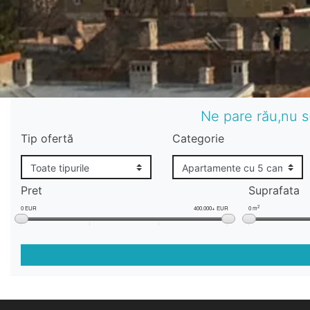
Ne pare rău,nu s
Tip ofertă
Categorie
Pret
Suprafata
2
0 EUR
400.000+ EUR
0 m