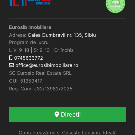
Eurosib Imobiliare
Adresa:
Calea Dumbravii nr. 135,
Sibiu
Program de lucru
L-V: 9-18 | S: 9-13 | D: închis
0745633772
office@eurosibimobiliare.ro
SC Eurosib Real Estate SRL
CUI: 51359417
Reg. Com: J32/13982/2025
Directii
Contactează-ne și Găsește Locuința Ideală