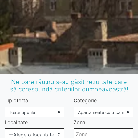
Ne pare rău,nu s-au găsit rezultate care
să corespundă criteriilor dumneavoastră!
Tip ofertă
Categorie
Localitate
Zona