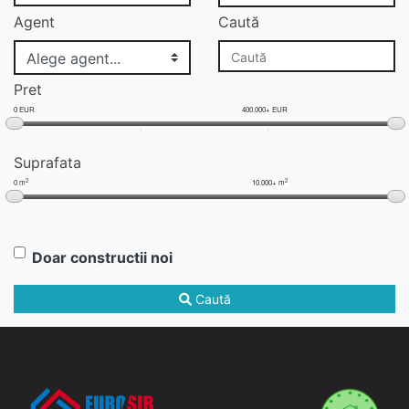
Agent
Caută
Pret
0 EUR
400.000+ EUR
Suprafata
2
2
0 m
10.000+ m
Doar constructii noi
Caută