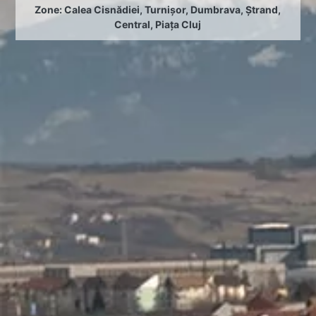
Zone:
Calea Cisnădiei
,
Turnișor
,
Dumbrava
,
Ștrand
,
Central
,
Piața Cluj