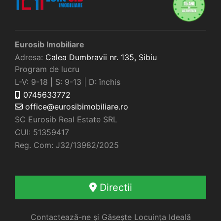
Eurosib Imobiliare
Adresa:
Calea Dumbravii nr. 135,
Sibiu
Program de lucru
L-V: 9-18 | S: 9-13 | D: închis
0745633772
office@eurosibimobiliare.ro
SC Eurosib Real Estate SRL
CUI: 51359417
Reg. Com: J32/13982/2025
Directii
Contactează-ne și Găsește Locuința Ideală