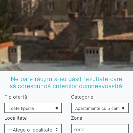
Ne pare rău,nu s-au găsit rezultate care
să corespundă criteriilor dumneavoastră!
Tip ofertă
Categorie
Localitate
Zona