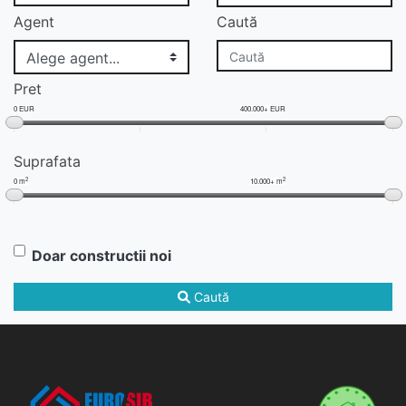
Agent
Caută
Pret
0 EUR
400.000+ EUR
Suprafata
2
2
0 m
10.000+ m
Doar constructii noi
Caută