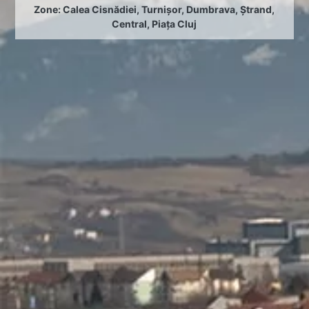
Zone:
Calea Cisnădiei
,
Turnișor
,
Dumbrava
,
Ștrand
,
Central
,
Piața Cluj