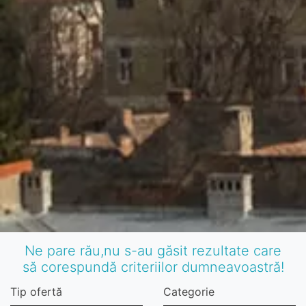
Ne pare rău,nu s-au găsit rezultate care
să corespundă criteriilor dumneavoastră!
Tip ofertă
Categorie