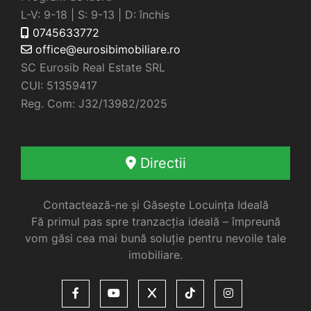
L-V: 9-18 | S: 9-13 | D: închis
0745633772
office@eurosibimobiliare.ro
SC Eurosib Real Estate SRL
CUI: 51359417
Reg. Com: J32/13982/2025
Directii
Contactează-ne și Găsește Locuința Ideală
Fă primul pas spre tranzacția ideală – împreună
vom găsi cea mai bună soluție pentru nevoile tale
imobiliare.