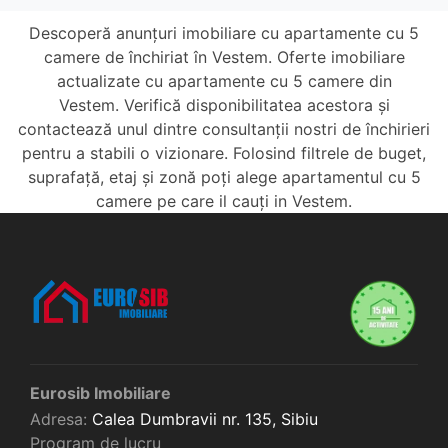
Descoperă anunțuri imobiliare cu apartamente cu 5
camere de închiriat în Vestem. Oferte imobiliare
actualizate cu apartamente cu 5 camere din
Vestem. Verifică disponibilitatea acestora și
contactează unul dintre consultanții nostri de închirieri
pentru a stabili o vizionare. Folosind filtrele de buget,
suprafață, etaj și zonă poți alege apartamentul cu 5
camere pe care il cauți in Vestem.
Eurosib Imobiliare
Adresa:
Calea Dumbravii nr. 135,
Sibiu
Program de lucru