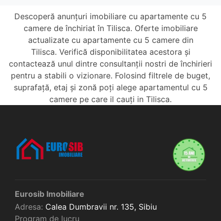
Descoperă anunțuri imobiliare cu apartamente cu 5
camere de închiriat în Tilisca. Oferte imobiliare
actualizate cu apartamente cu 5 camere din
Tilisca. Verifică disponibilitatea acestora și
contactează unul dintre consultanții nostri de închirieri
pentru a stabili o vizionare. Folosind filtrele de buget,
suprafață, etaj și zonă poți alege apartamentul cu 5
camere pe care il cauți in Tilisca.
Eurosib Imobiliare
Adresa:
Calea Dumbravii nr. 135,
Sibiu
Program de lucru