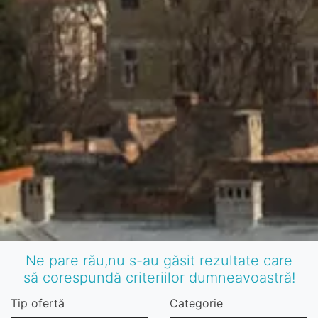
Ne pare rău,nu s-au găsit rezultate care
să corespundă criteriilor dumneavoastră!
Tip ofertă
Categorie