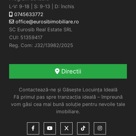
L-V: 9-18 | S: 9-13 | D: închis
0745633772
office@eurosibimobiliare.ro
SC Eurosib Real Estate SRL
CUI: 51359417
Reg. Com: J32/13982/2025
Directii
Contactează-ne și Găsește Locuința Ideală
Fă primul pas spre tranzacția ideală – împreună
vom găsi cea mai bună soluție pentru nevoile tale
imobiliare.