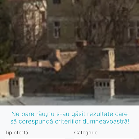
Ne pare rău,nu s-au găsit rezultate care
să corespundă criteriilor dumneavoastră!
Tip ofertă
Categorie