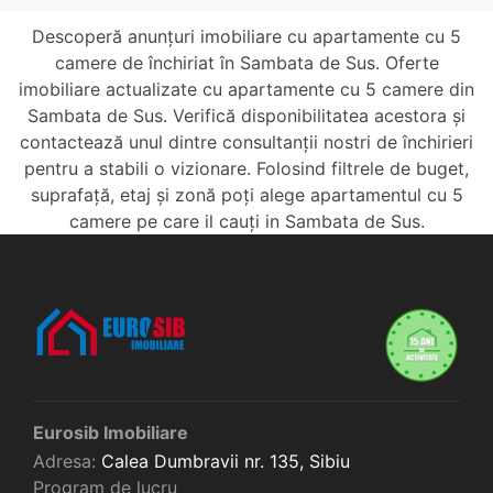
Descoperă anunțuri imobiliare cu apartamente cu 5
camere de închiriat în Sambata de Sus. Oferte
imobiliare actualizate cu apartamente cu 5 camere din
Sambata de Sus. Verifică disponibilitatea acestora și
contactează unul dintre consultanții nostri de închirieri
pentru a stabili o vizionare. Folosind filtrele de buget,
suprafață, etaj și zonă poți alege apartamentul cu 5
camere pe care il cauți in Sambata de Sus.
Eurosib Imobiliare
Adresa:
Calea Dumbravii nr. 135,
Sibiu
Program de lucru