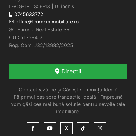
L-V: 9-18 | S: 9-13 | D: închis
0745633772
office@eurosibimobiliare.ro
SC Eurosib Real Estate SRL
CUI: 51359417
Reg. Com: J32/13982/2025
Directii
Contactează-ne și Găsește Locuința Ideală
Fă primul pas spre tranzacția ideală – împreună
vom găsi cea mai bună soluție pentru nevoile tale
imobiliare.