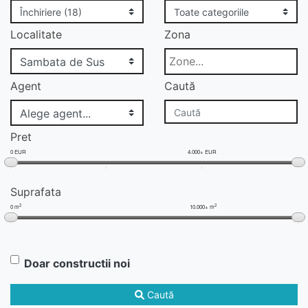
Localitate
Zona
Agent
Caută
Pret
0 EUR
4.000+ EUR
Suprafata
2
2
0 m
10.000+ m
Doar constructii noi
Caută