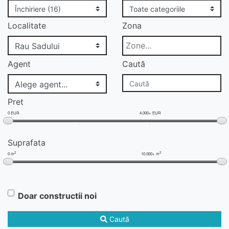
Localitate
Zona
Agent
Caută
Pret
0 EUR
4.000+ EUR
Suprafata
2
2
0 m
10.000+ m
Doar constructii noi
Caută