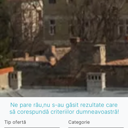
Ne pare rău,nu s-au găsit rezultate care
să corespundă criteriilor dumneavoastră!
Tip ofertă
Categorie