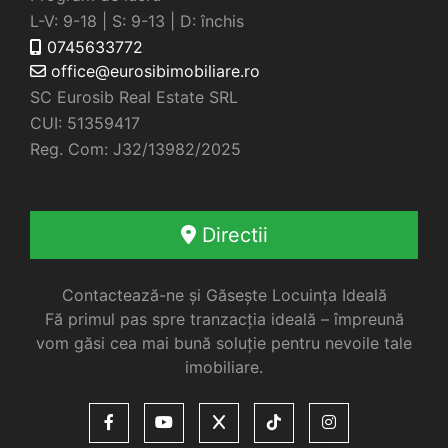
L-V: 9-18 | S: 9-13 | D: închis
0745633772
office@eurosibimobiliare.ro
SC Eurosib Real Estate SRL
CUI: 51359417
Reg. Com: J32/13982/2025
Directii
Contactează-ne și Găsește Locuința Ideală
Fă primul pas spre tranzacția ideală – împreună
vom găsi cea mai bună soluție pentru nevoile tale
imobiliare.