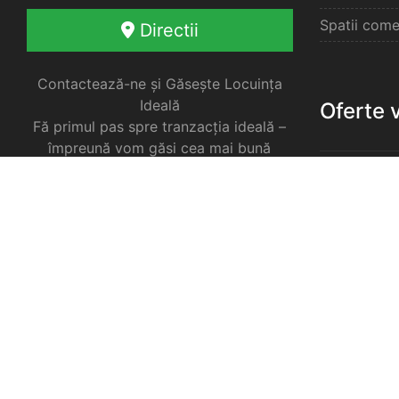
Spatii come
Directii
Contactează-ne și Găsește Locuința
Ideală
Oferte 
Fă primul pas spre tranzacția ideală –
împreună vom găsi cea mai bună
soluție pentru nevoile tale imobiliare.
Apartament
Garsoniere 
Apartament
Selimbar
Apartament
Selimbar
Apartament
Selimbar