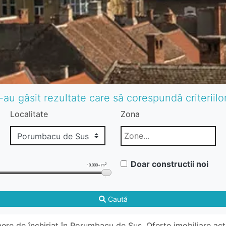
-au găsit rezultate care să corespundă criteriil
Localitate
Zona
Doar constructii noi
2
10.000+ m
Caută
ere de închiriat în Porumbacu de Sus. Oferte imobiliare a