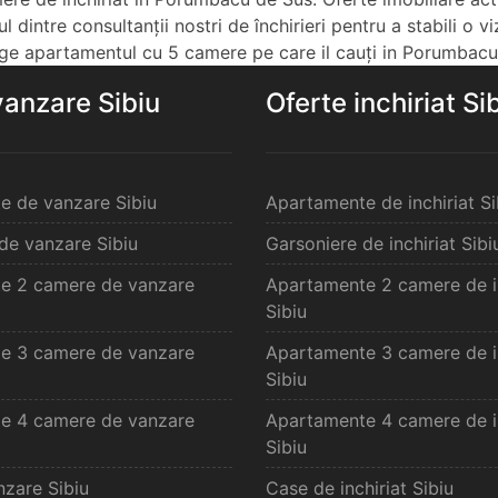
 dintre consultanții nostri de închirieri pentru a stabili o vi
ege apartamentul cu 5 camere pe care il cauți in Porumbacu
vanzare Sibiu
Oferte inchiriat Si
e de vanzare Sibiu
Apartamente de inchiriat Si
de vanzare Sibiu
Garsoniere de inchiriat Sibi
e 2 camere de vanzare
Apartamente 2 camere de in
Sibiu
e 3 camere de vanzare
Apartamente 3 camere de in
Sibiu
e 4 camere de vanzare
Apartamente 4 camere de in
Sibiu
zare Sibiu
Case de inchiriat Sibiu