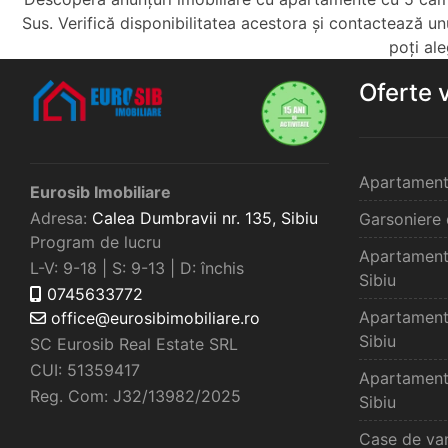
Sus. Verifică disponibilitatea acestora și contactează unul
poți al
Oferte 
Apartament
Eurosib Imobiliare
Adresa:
Calea Dumbravii nr. 135,
Sibiu
Garsoniere 
Program de lucru
Apartament
L-V: 9-18 | S: 9-13 | D: închis
Sibiu
0745633772
Apartament
office@eurosibimobiliare.ro
Sibiu
SC Eurosib Real Estate SRL
CUI: 51359417
Apartament
Reg. Com: J32/13982/2025
Sibiu
Case de van