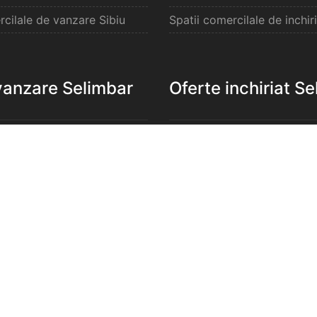
rcilale de vanzare Sibiu
Spatii comercilale de inchiri
vanzare Selimbar
Oferte inchiriat S
e de vanzare Selimbar
Apartamente de inchiriat S
de vanzare Selimbar
Garsoniere de inchiriat Sel
e 2 camere de vanzare
Apartamente 2 camere de in
Selimbar
e 3 camere de vanzare
Apartamente 3 camere de in
Selimbar
e 4 camere de vanzare
Apartamente 4 camere de in
Selimbar