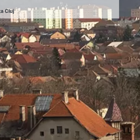
ța Cluj