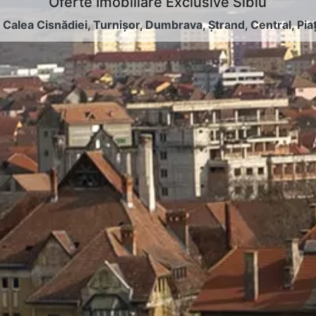
Oferte Imobiliare Exclusive Sibiu
:
Calea Cisnădiei
,
Turnișor
,
Dumbrava
,
Ștrand
,
Central
,
Pia