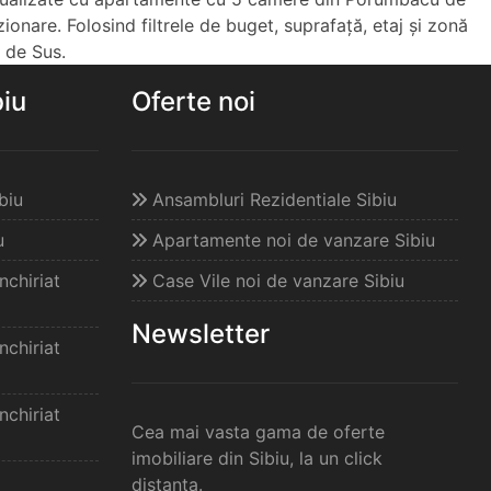
zionare. Folosind filtrele de buget, suprafață, etaj și zonă
 de Sus.
biu
Oferte noi
biu
Ansambluri Rezidentiale Sibiu
u
Apartamente noi de vanzare Sibiu
chiriat
Case Vile noi de vanzare Sibiu
Newsletter
chiriat
chiriat
Cea mai vasta gama de oferte
imobiliare din Sibiu, la un click
distanta.