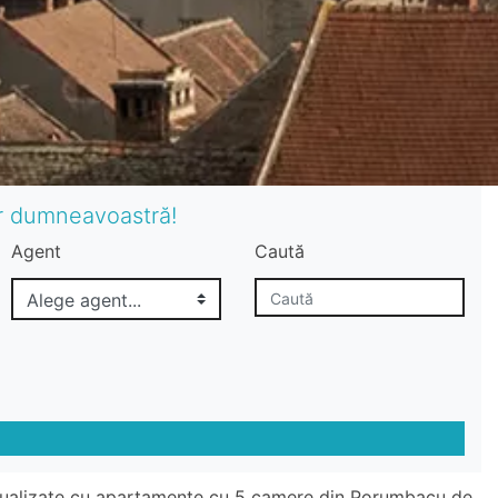
or dumneavoastră!
Agent
Caută
ctualizate cu apartamente cu 5 camere din Porumbacu de