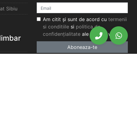
at Sibiu
Am citit și sunt de acord cu
termenii
si conditiile
si
politica de
confidențialitate
ale acestui website.
elimbar
Aboneaza-te
elimbar
imbar
chiriat
chiriat
chiriat