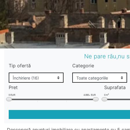
Ne pare rău,nu s
Tip ofertă
Categorie
Pret
Suprafata
2
0 EUR
4.000+ EUR
0 m
Descoperă anunțuri imobiliare cu apartamente cu 5 cam