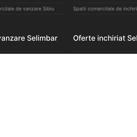
rcilale de vanzare Sibiu
Spatii comercilale de inchiri
vanzare Selimbar
Oferte inchiriat S
e de vanzare Selimbar
Apartamente de inchiriat S
de vanzare Selimbar
Garsoniere de inchiriat Sel
e 2 camere de vanzare
Apartamente 2 camere de in
Selimbar
e 3 camere de vanzare
Apartamente 3 camere de in
Selimbar
e 4 camere de vanzare
Apartamente 4 camere de in
Selimbar