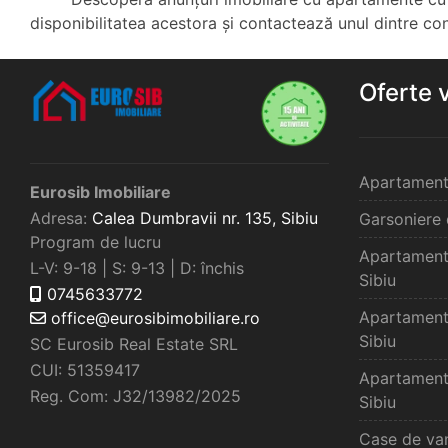
disponibilitatea acestora și contactează unul dintre consu
Oferte 
Apartament
Eurosib Imobiliare
Adresa:
Calea Dumbravii nr. 135,
Sibiu
Garsoniere 
Program de lucru
Apartament
L-V: 9-18 | S: 9-13 | D: închis
Sibiu
0745633772
Apartament
office@eurosibimobiliare.ro
Sibiu
SC Eurosib Real Estate SRL
CUI: 51359417
Apartament
Reg. Com: J32/13982/2025
Sibiu
Case de van