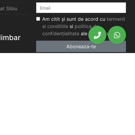
at Sibiu
Am citit și sunt de acord cu
termenii
si conditiile
si
politica de
confidențialitate
ale acestui website.
elimbar
Aboneaza-te
elimbar
imbar
chiriat
chiriat
chiriat