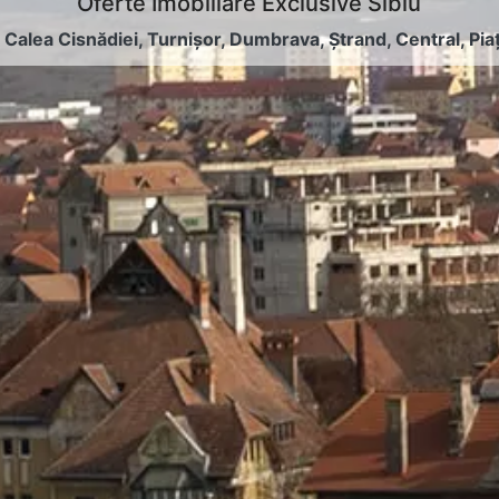
Oferte Imobiliare Exclusive Sibiu
:
Calea Cisnădiei
,
Turnișor
,
Dumbrava
,
Ștrand
,
Central
,
Pia