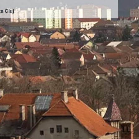
ța Cluj