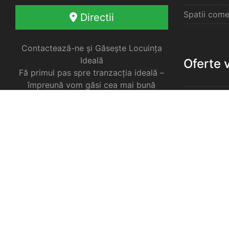
Spatii come
Directii
Contactează-ne și Găsește Locuința
Ideală
Oferte 
Fă primul pas spre tranzacția ideală –
împreună vom găsi cea mai bună
soluție pentru nevoile tale imobiliare.
Apartament
Garsoniere 
Apartament
Selimbar
Apartament
Selimbar
Apartament
Selimbar