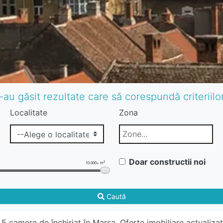
-au găsit rezultate care să corespundă criteriil
Localitate
Zona
Doar constructii noi
2
10.000+ m
Caută
5 camere de închiriat în Marsa. Oferte imobiliare actualiza