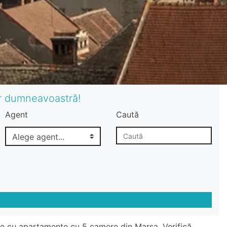
or dumneavoastră!
Agent
Caută
te cu apartamente cu 5 camere din Marsa. Verifică