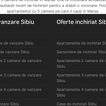
ltanții nostri de închirieri pentru a stabili o vizionare. Fol
apartamentul cu 5 camere pe care il cauți in Marsa.
vanzare Sibiu
Oferte inchiriat Si
e de vanzare Sibiu
Apartamente de inchiriat Si
de vanzare Sibiu
Garsoniere de inchiriat Sibi
e 2 camere de vanzare
Apartamente 2 camere de in
Sibiu
e 3 camere de vanzare
Apartamente 3 camere de in
Sibiu
e 4 camere de vanzare
Apartamente 4 camere de in
Sibiu
zare Sibiu
Case de inchiriat Sibiu