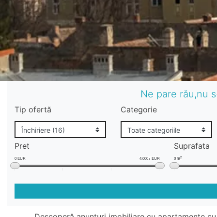
Ne pare rău,nu s
Tip ofertă
Categorie
Pret
Suprafata
2
0 EUR
4.000+ EUR
0 m
Descoperă anunțuri imobiliare cu apartamente cu 