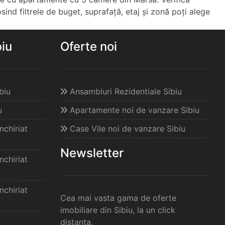
osind filtrele de buget, suprafață, etaj și zonă poți alege
biu
Oferte noi
biu
Ansambluri Rezidentiale Sibiu
u
Apartamente noi de vanzare Sibiu
chiriat
Case Vile noi de vanzare Sibiu
Newsletter
chiriat
chiriat
Cea mai vasta gama de oferte
imobiliare din Sibiu, la un click
distanta.