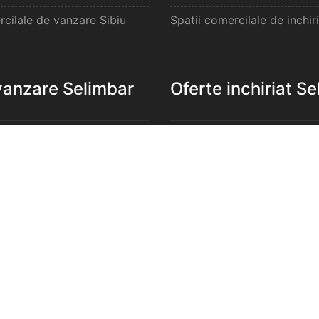
rcilale de vanzare Sibiu
Spatii comercilale de inchiri
vanzare Selimbar
Oferte inchiriat S
e de vanzare Selimbar
Apartamente de inchiriat S
de vanzare Selimbar
Garsoniere de inchiriat Sel
e 2 camere de vanzare
Apartamente 2 camere de in
Selimbar
e 3 camere de vanzare
Apartamente 3 camere de in
Selimbar
e 4 camere de vanzare
Apartamente 4 camere de in
Selimbar