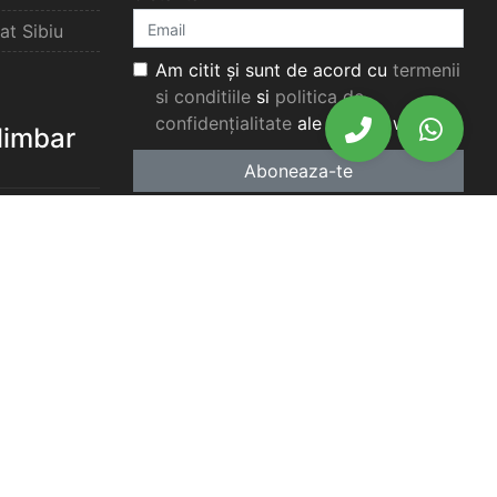
at Sibiu
Am citit și sunt de acord cu
termenii
si conditiile
si
politica de
confidențialitate
ale acestui website.
elimbar
Aboneaza-te
elimbar
imbar
chiriat
chiriat
chiriat