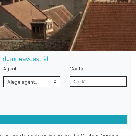
or dumneavoastră!
Agent
Caută
te cu apartamente cu 5 camere din Cristian. Verifică