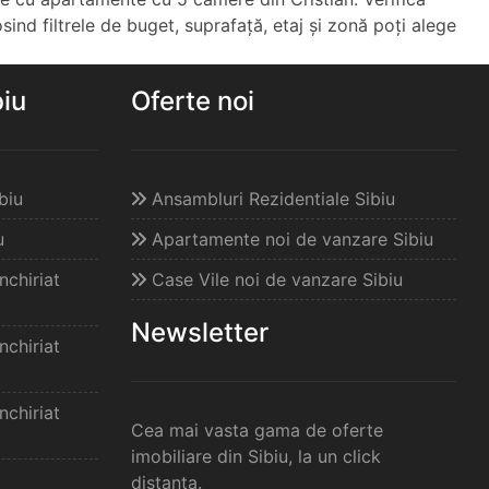
osind filtrele de buget, suprafață, etaj și zonă poți alege
biu
Oferte noi
biu
Ansambluri Rezidentiale Sibiu
u
Apartamente noi de vanzare Sibiu
chiriat
Case Vile noi de vanzare Sibiu
Newsletter
chiriat
chiriat
Cea mai vasta gama de oferte
imobiliare din Sibiu, la un click
distanta.