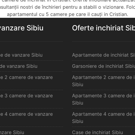
ltanții nostri de închirieri pentru a stabili o vizionare. Fol
apartamentul cu 5 camere pe care il cauți in Cristian.
vanzare Sibiu
Oferte inchiriat Si
e de vanzare Sibiu
Apartamente de inchiriat Si
de vanzare Sibiu
Garsoniere de inchiriat Sibi
e 2 camere de vanzare
Apartamente 2 camere de in
Sibiu
e 3 camere de vanzare
Apartamente 3 camere de in
Sibiu
e 4 camere de vanzare
Apartamente 4 camere de in
Sibiu
zare Sibiu
Case de inchiriat Sibiu