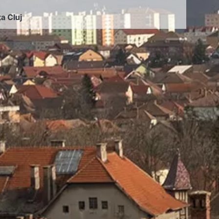
ța Cluj