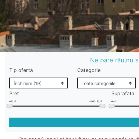
Ne pare rău,nu s
Tip ofertă
Categorie
Pret
Suprafata
2
0 EUR
4.000+ EUR
0 m
Descoperă anunțuri imobiliare cu apartamente cu 5 c