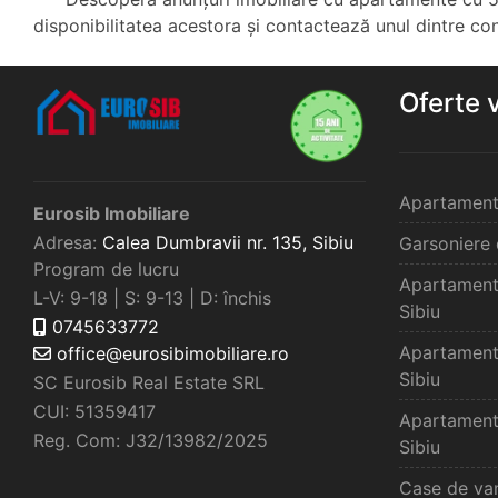
disponibilitatea acestora și contactează unul dintre consu
Oferte 
Apartament
Eurosib Imobiliare
Adresa:
Calea Dumbravii nr. 135,
Sibiu
Garsoniere 
Program de lucru
Apartament
L-V: 9-18 | S: 9-13 | D: închis
Sibiu
0745633772
Apartament
office@eurosibimobiliare.ro
Sibiu
SC Eurosib Real Estate SRL
CUI: 51359417
Apartament
Reg. Com: J32/13982/2025
Sibiu
Case de van