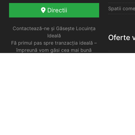
Spatii come
Directii
Contactează-ne și Găsește Locuința
Ideală
Oferte 
Fă primul pas spre tranzacția ideală –
împreună vom găsi cea mai bună
soluție pentru nevoile tale imobiliare.
Apartament
Garsoniere 
Apartament
Selimbar
Apartament
Selimbar
Apartament
Selimbar