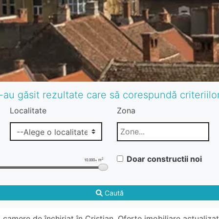
-au găsit rezultate care să corespundă criteriil
Localitate
Zona
Doar constructii noi
2
10.000+ m
Caută
amere de închiriat în Cristian. Oferte imobiliare actualiza