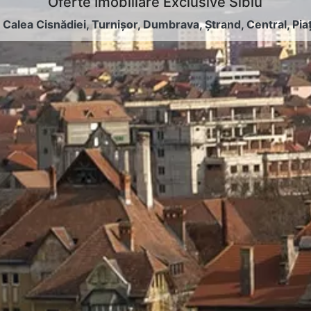
Oferte Imobiliare Exclusive Sibiu
:
Calea Cisnădiei
,
Turnișor
,
Dumbrava
,
Ștrand
,
Central
,
Pia