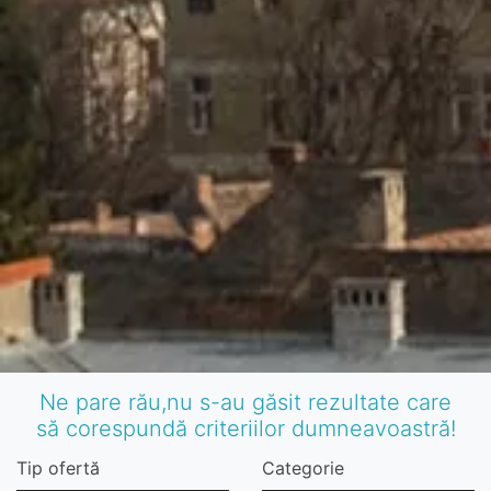
Ne pare rău,nu s-au găsit rezultate care
să corespundă criteriilor dumneavoastră!
Tip ofertă
Categorie