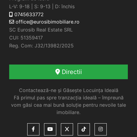
L-V: 9-18 | S: 9-13 | D: închis
0745633772
office@eurosibimobiliare.ro
SC Eurosib Real Estate SRL
CUI: 51359417
Reg. Com: J32/13982/2025
Directii
Contactează-ne și Găsește Locuința Ideală
Fă primul pas spre tranzacția ideală – împreună
vom găsi cea mai bună soluție pentru nevoile tale
imobiliare.