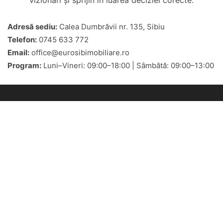
vizionări și sprijin în luarea deciziei corecte.
Adresă sediu:
Calea Dumbrăvii nr. 135, Sibiu
Telefon:
0745 633 772
Email:
office@eurosibimobiliare.ro
Program:
Luni–Vineri: 09:00–18:00 | Sâmbătă: 09:00–13:00
Eurosib Imobiliare
Adresa:
Calea Dumbravii nr. 135,
Sibiu
Program de lucru
L-V: 9-18 | S: 9-13 | D: închis