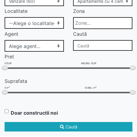
Localitate
Zona
Agent
Caută
Pret
0 EUR
400.000+ EUR
Suprafata
2
2
0 m
10.000+ m
Doar constructii noi
Caută