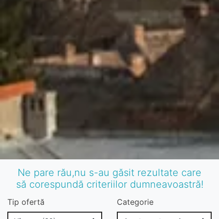
Ne pare rău,nu s-au găsit rezultate care
să corespundă criteriilor dumneavoastră!
Tip ofertă
Categorie