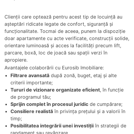
Clienții care optează pentru acest tip de locuință au
așteptări ridicate legate de confort, siguranță și
funcționalitate. Tocmai de aceea, punem la dispoziție
doar apartamente cu acte verificate, construcții solide,
orientare luminoasă și acces la facilități precum lift,
parcare, boxă, loc de joacă sau spații verzi în
apropiere.
Avantajele colaborării cu Eurosib Imobiliare:
Filtrare avansată
după zonă, buget, etaj și alte
criterii importante;
Tururi de vizionare organizate eficient
, în funcție
de programul tău;
Sprijin complet în procesul juridic
de cumpărare;
Consiliere realistă
în privința prețului și a valorii în
timp;
Posibilitatea integrării unei investiții
în strategii de
randament sau revânzare.