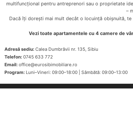
multifuncțional pentru antreprenori sau o proprietate ide
– m
Dacă îți dorești mai mult decât o locuință obișnuită, t
Vezi toate
apartamentele cu 4 camere de vânz
Adresă sediu:
Calea Dumbrăvii nr. 135, Sibiu
Telefon:
0745 633 772
Email:
office@eurosibimobiliare.ro
Program:
Luni–Vineri: 09:00–18:00 | Sâmbătă: 09:00–13:00
Oferte 
Apartament
Eurosib Imobiliare
Adresa:
Calea Dumbravii nr. 135,
Sibiu
Garsoniere 