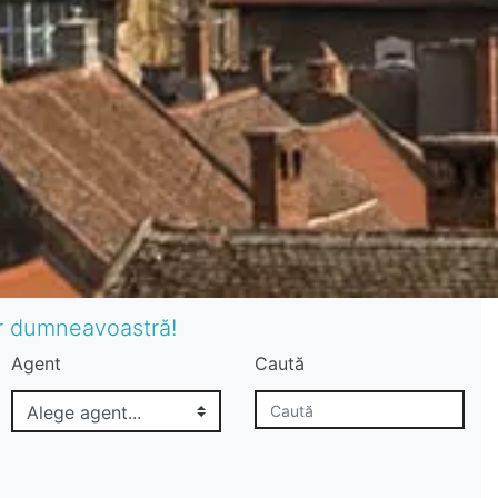
or dumneavoastră!
Agent
Caută