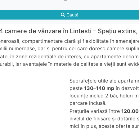
Caută
 camere de vânzare în Lintesti – Spațiu extins
neroasă, compartimentare clară și flexibilitate în amenajar
milii numeroase, dar și pentru cei care doresc camere supli
nate, în zone rezidențiale de interes, cu apartamente decom
rabil, iar avantajele în materie de calitate a vieții sunt evid
Suprafețele utile ale aparta
peste
130–140 mp
în dezvolt
locuințe includ 2 băi, holuri 
parcare inclusă.
Prețurile variază între
120.00
nivelul de finisare și dotăril
mici în plus, aceste oferte sun