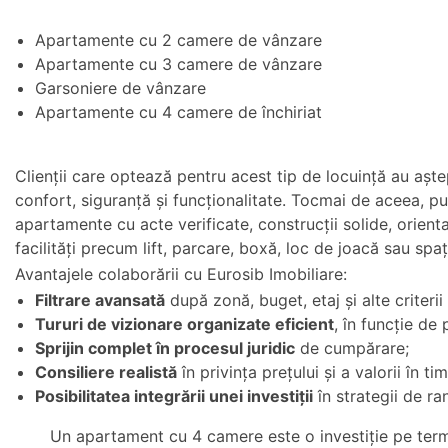
Apartamente cu 2 camere de vânzare
Apartamente cu 3 camere de vânzare
Garsoniere de vânzare
Apartamente cu 4 camere de închiriat
Clienții care optează pentru acest tip de locuință au aște
confort, siguranță și funcționalitate. Tocmai de aceea, p
apartamente cu acte verificate, construcții solide, orient
facilități precum lift, parcare, boxă, loc de joacă sau spaț
Avantajele colaborării cu Eurosib Imobiliare:
Filtrare avansată
după zonă, buget, etaj și alte criteri
Tururi de vizionare organizate eficient
, în funcție de
Sprijin complet în procesul juridic
de cumpărare;
Consiliere realistă
în privința prețului și a valorii în ti
Posibilitatea integrării unei investiții
în strategii de r
Un apartament cu 4 camere este o investiție pe termen