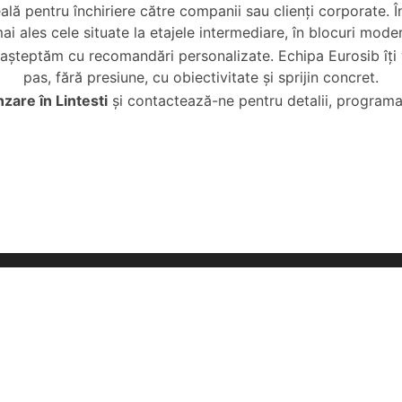
ală pentru închiriere către companii sau clienți corporate. Î
ai ales cele situate la etajele intermediare, în blocuri mode
e așteptăm cu recomandări personalizate. Echipa Eurosib îți
pas, fără presiune, cu obiectivitate și sprijin concret.
are în Lintesti
și contactează-ne pentru detalii, programare
vanzare Sibiu
Oferte inchiriat Si
e de vanzare Sibiu
Apartamente de inchiriat Si
de vanzare Sibiu
Garsoniere de inchiriat Sibi