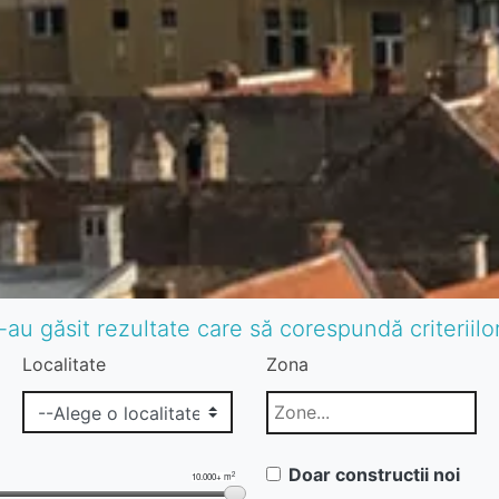
-au găsit rezultate care să corespundă criteriil
Localitate
Zona
Doar constructii noi
2
10.000+ m