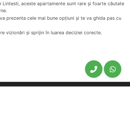
n Lintesti, aceste apartamente sunt rare și foarte căutate
rne.
 va prezenta cele mai bune opțiuni și te va ghida pas cu
 vizionări și sprijin în luarea deciziei corecte.
biu
Oferte noi
biu
Ansambluri Rezidentiale Sibiu
u
Apartamente noi de vanzare Sibiu