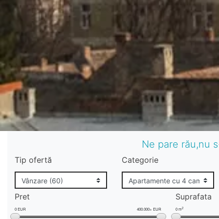
Ne pare rău,nu s
Tip ofertă
Categorie
Pret
Suprafata
2
0 EUR
400.000+ EUR
0 m