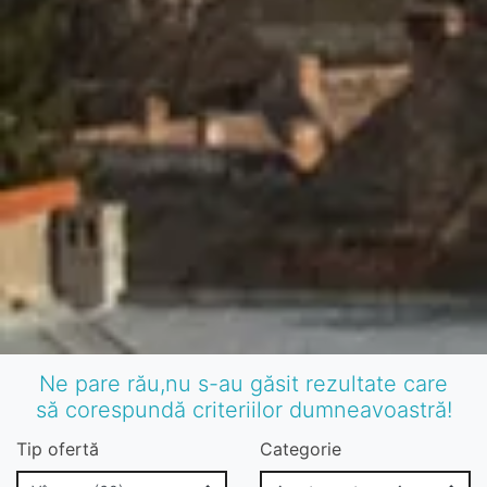
Ne pare rău,nu s-au găsit rezultate care
să corespundă criteriilor dumneavoastră!
Tip ofertă
Categorie