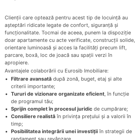
Clienții care optează pentru acest tip de locuință au
așteptări ridicate legate de confort, siguranță și
funcționalitate. Tocmai de aceea, punem la dispoziție
doar apartamente cu acte verificate, construcții solide,
orientare luminoasă și acces la facilități precum lift,
parcare, boxă, loc de joacă sau spații verzi în
apropiere.
Avantajele colaborării cu Eurosib Imobiliare:
Filtrare avansată
după zonă, buget, etaj și alte
criterii importante;
Tururi de vizionare organizate eficient
, în funcție
de programul tău;
Sprijin complet în procesul juridic
de cumpărare;
Consiliere realistă
în privința prețului și a valorii în
timp;
Posibilitatea integrării unei investiții
în strategii de
randament sau revânzare.