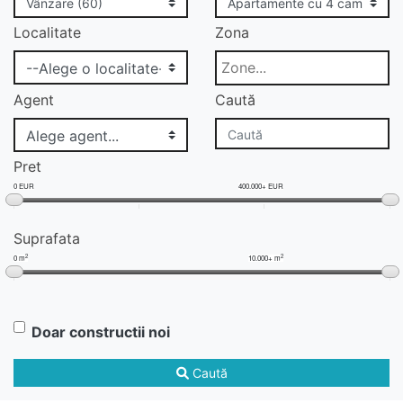
Localitate
Zona
Agent
Caută
Pret
0 EUR
400.000+ EUR
Suprafata
2
2
0 m
10.000+ m
Doar constructii noi
Caută