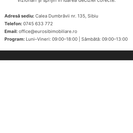
vizionări și sprijin în luarea deciziei corecte.
Adresă sediu:
Calea Dumbrăvii nr. 135, Sibiu
Telefon:
0745 633 772
Email:
office@eurosibimobiliare.ro
Program:
Luni–Vineri: 09:00–18:00 | Sâmbătă: 09:00–13:00
Eurosib Imobiliare
Adresa:
Calea Dumbravii nr. 135,
Sibiu
Program de lucru
L-V: 9-18 | S: 9-13 | D: închis