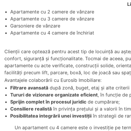
L
Apartamente cu 2 camere de vânzare
Apartamente cu 3 camere de vânzare
Garsoniere de vânzare
Apartamente cu 4 camere de închiriat
Clienții care optează pentru acest tip de locuință au aște
confort, siguranță și funcționalitate. Tocmai de aceea, p
apartamente cu acte verificate, construcții solide, orient
facilități precum lift, parcare, boxă, loc de joacă sau spaț
Avantajele colaborării cu Eurosib Imobiliare:
Filtrare avansată
după zonă, buget, etaj și alte criteri
Tururi de vizionare organizate eficient
, în funcție de
Sprijin complet în procesul juridic
de cumpărare;
Consiliere realistă
în privința prețului și a valorii în ti
Posibilitatea integrării unei investiții
în strategii de r
Un apartament cu 4 camere este o investiție pe termen