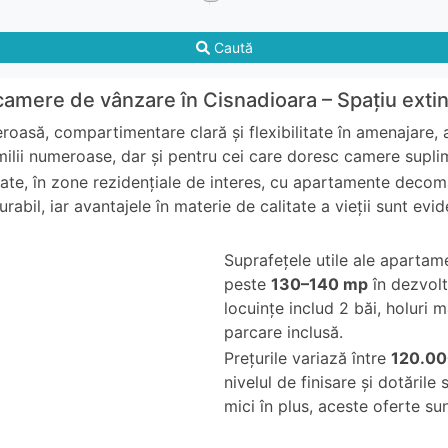
Caută
amere de vânzare în Cisnadioara – Spațiu exti
oasă, compartimentare clară și flexibilitate în amenajare, 
milii numeroase, dar și pentru cei care doresc camere supli
nate, în zone rezidențiale de interes, cu apartamente decom
rabil, iar avantajele în materie de calitate a vieții sunt evid
Suprafețele utile ale aparta
peste
130–140 mp
în dezvolt
locuințe includ 2 băi, holuri 
parcare inclusă.
Prețurile variază între
120.00
nivelul de finisare și dotăril
mici în plus, aceste oferte sun