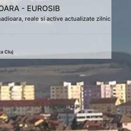
OARA - EUROSIB
ara, reale si active actualizate zilnic
ța Cluj