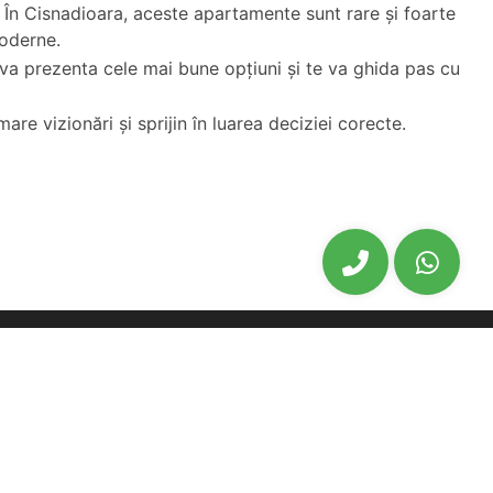
. În Cisnadioara, aceste apartamente sunt rare și foarte
moderne.
 va prezenta cele mai bune opțiuni și te va ghida pas cu
re vizionări și sprijin în luarea deciziei corecte.
biu
Oferte noi
biu
Ansambluri Rezidentiale Sibiu
u
Apartamente noi de vanzare Sibiu