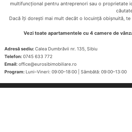
multifuncțional pentru antreprenori sau o proprietate i
căutate
Dacă îți dorești mai mult decât o locuință obișnuită, t
Vezi toate
apartamentele cu 4 camere de vânza
Adresă sediu:
Calea Dumbrăvii nr. 135, Sibiu
Telefon:
0745 633 772
Email:
office@eurosibimobiliare.ro
Program:
Luni–Vineri: 09:00–18:00 | Sâmbătă: 09:00–13:00
Oferte 
Apartament
Eurosib Imobiliare
Adresa:
Calea Dumbravii nr. 135,
Sibiu
Garsoniere 