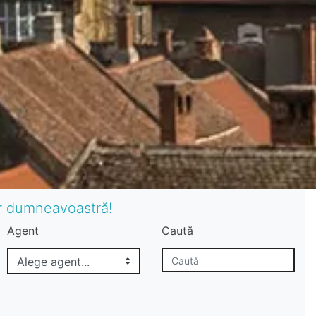
or dumneavoastră!
Agent
Caută