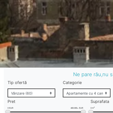
Ne pare rău,nu s
Tip ofertă
Categorie
Pret
Suprafata
2
0 EUR
400.000+ EUR
0 m