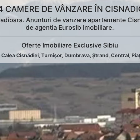
 CAMERE DE VÂNZARE ÎN CISNADI
ioara. Anunturi de vanzare apartamente Cisnadio
de agentia Eurosib Imobiliare.
Oferte Imobiliare Exclusive Sibiu
:
Calea Cisnădiei
,
Turnișor
,
Dumbrava
,
Ștrand
,
Central
,
Pia