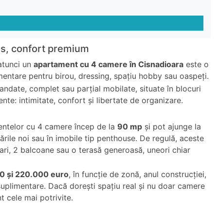
ns, confort premium
atunci un
apartament cu 4 camere în Cisnadioara
este o
mentare pentru birou, dressing, spațiu hobby sau oaspeți.
andate, complet sau parțial mobilate, situate în blocuri
ente: intimitate, confort și libertate de organizare.
mentelor cu 4 camere încep de la
90 mp
și pot ajunge la
ările noi sau în imobile tip penthouse. De regulă, aceste
mari, 2 balcoane sau o terasă generoasă, uneori chiar
0 și 220.000 euro
, în funcție de zonă, anul construcției,
e suplimentare. Dacă dorești spațiu real și nu doar camere
t cele mai potrivite.