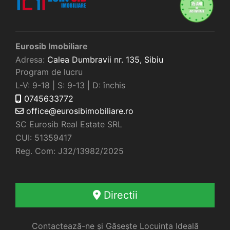
Eurosib Imobiliare
Adresa:
Calea Dumbravii nr. 135,
Sibiu
Program de lucru
L-V: 9-18 | S: 9-13 | D: închis
0745633772
office@eurosibimobiliare.ro
SC Eurosib Real Estate SRL
CUI: 51359417
Reg. Com: J32/13982/2025
Directii
Contactează-ne și Găsește Locuința Ideală