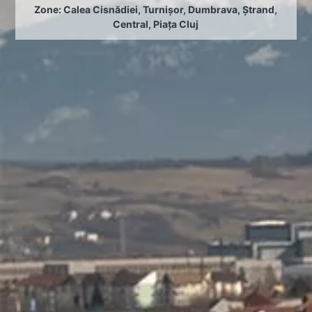
Zone:
Calea Cisnădiei
,
Turnișor
,
Dumbrava
,
Ștrand
,
Central
,
Piața Cluj