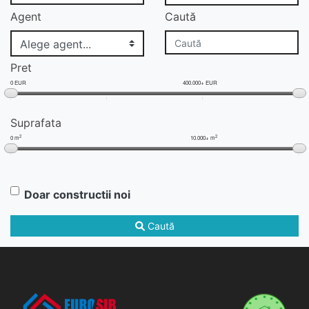
Agent
Caută
Pret
0 EUR
400.000+ EUR
Suprafata
2
2
0 m
10.000+ m
Doar constructii noi
Caută