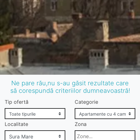
Ne pare rău,nu s-au găsit rezultate care
să corespundă criteriilor dumneavoastră!
Tip ofertă
Categorie
Localitate
Zona