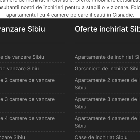
ltanții nostri de închirieri pentru a stabili o vizionare. Fol
apartamentul cu 4 camere pe care il cauți in Cisnadie.
vanzare Sibiu
Oferte inchiriat Si
e de vanzare Sibiu
Apartamente de inchiriat Si
de vanzare Sibiu
Garsoniere de inchiriat Sibi
e 2 camere de vanzare
Apartamente 2 camere de in
Sibiu
e 3 camere de vanzare
Apartamente 3 camere de in
Sibiu
e 4 camere de vanzare
Apartamente 4 camere de in
Sibiu
zare Sibiu
Case de inchiriat Sibiu