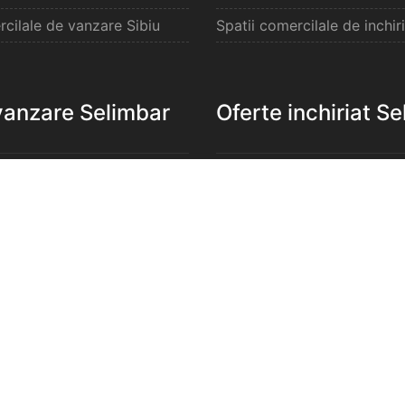
rcilale de vanzare Sibiu
Spatii comercilale de inchiri
vanzare Selimbar
Oferte inchiriat S
e de vanzare Selimbar
Apartamente de inchiriat S
de vanzare Selimbar
Garsoniere de inchiriat Sel
e 2 camere de vanzare
Apartamente 2 camere de in
Selimbar
e 3 camere de vanzare
Apartamente 3 camere de in
Selimbar
e 4 camere de vanzare
Apartamente 4 camere de in
Selimbar