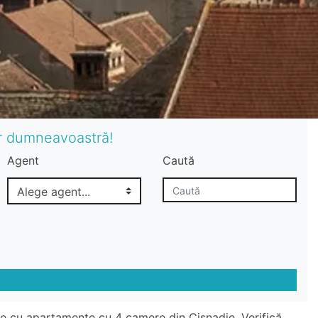
or dumneavoastră!
Agent
Caută
te cu apartamente cu 4 camere din Cisnadie. Verifică