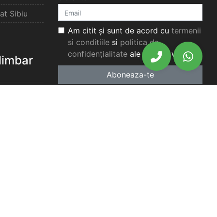
at Sibiu
Am citit și sunt de acord cu
termenii
si conditiile
si
politica de
confidențialitate
ale acestui website.
elimbar
Aboneaza-te
elimbar
imbar
chiriat
chiriat
chiriat