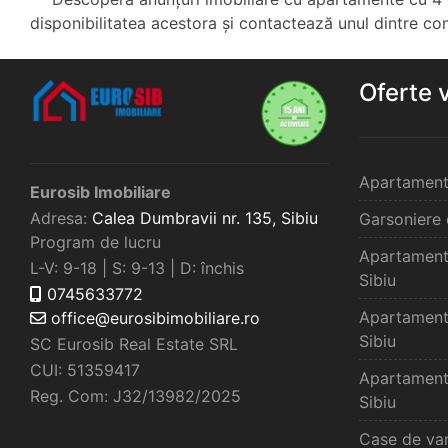
disponibilitatea acestora și contactează unul dintre consu
Oferte 
Apartament
Eurosib Imobiliare
Adresa:
Calea Dumbravii nr. 135,
Sibiu
Garsoniere 
Program de lucru
Apartament
L-V: 9-18 | S: 9-13 | D: închis
Sibiu
0745633772
Apartament
office@eurosibimobiliare.ro
Sibiu
SC Eurosib Real Estate SRL
CUI: 51359417
Apartament
Reg. Com: J32/13982/2025
Sibiu
Case de van