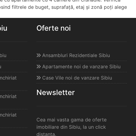
osind filtrele de buget, suprafață, etaj și zonă poți alege
biu
Oferte noi
biu
Ansambluri Rezidentiale Sibiu
u
Apartamente noi de vanzare Sibiu
chiriat
Case Vile noi de vanzare Sibiu
Newsletter
chiriat
chiriat
Cea mai vasta gama de oferte
imobiliare din Sibiu, la un click
distanta.