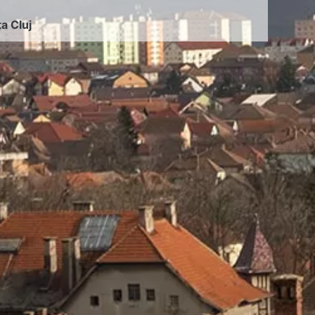
ța Cluj