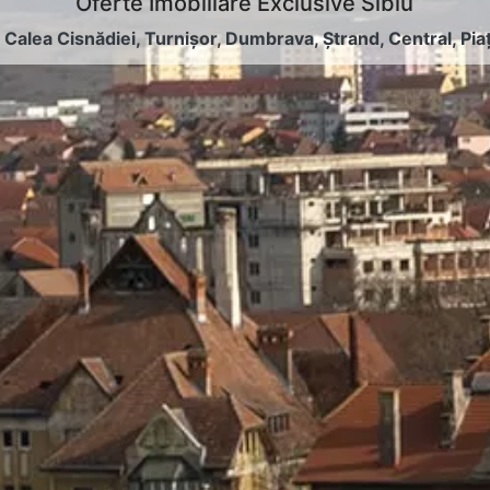
Oferte Imobiliare Exclusive Sibiu
:
Calea Cisnădiei
,
Turnișor
,
Dumbrava
,
Ștrand
,
Central
,
Pia