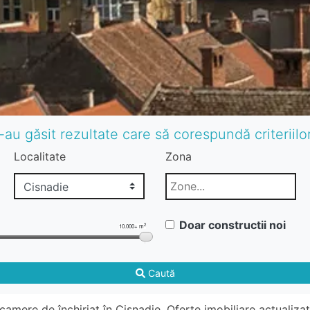
-au găsit rezultate care să corespundă criteriil
Localitate
Zona
Doar constructii noi
2
10.000+ m
Caută
amere de închiriat în Cisnadie. Oferte imobiliare actualiza