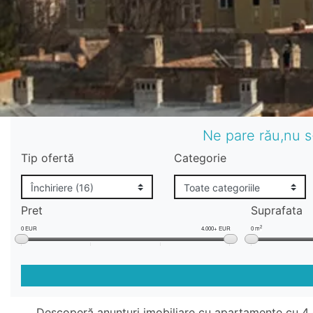
Ne pare rău,nu s
Tip ofertă
Categorie
Pret
Suprafata
2
0 EUR
4.000+ EUR
0 m
Descoperă anunțuri imobiliare cu apartamente cu 4 c