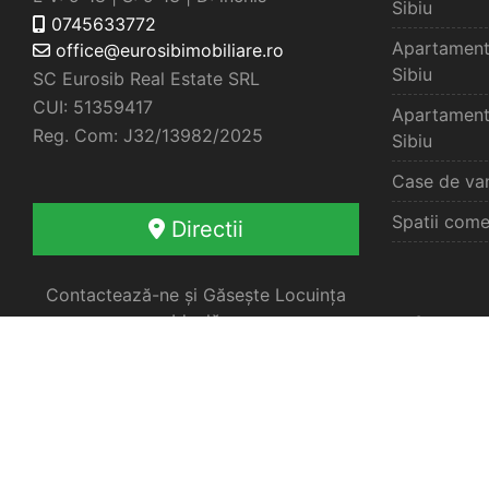
Sibiu
0745633772
Apartament
office@eurosibimobiliare.ro
Sibiu
SC Eurosib Real Estate SRL
CUI: 51359417
Apartament
Reg. Com: J32/13982/2025
Sibiu
Case de van
Spatii come
Directii
Contactează-ne și Găsește Locuința
Ideală
Oferte 
Fă primul pas spre tranzacția ideală –
împreună vom găsi cea mai bună
soluție pentru nevoile tale imobiliare.
Apartament
Garsoniere 