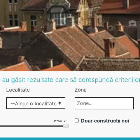
-au găsit rezultate care să corespundă criteriil
Localitate
Zona
Doar constructii noi
2
10.000+ m