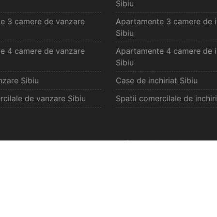
Sibiu
e 3 camere de vanzare
Apartamente 3 camere de in
Sibiu
e 4 camere de vanzare
Apartamente 4 camere de in
Sibiu
zare Sibiu
Case de inchiriat Sibiu
rcilale de vanzare Sibiu
Spatii comercilale de inchiri
vanzare Selimbar
Oferte inchiriat S
e de vanzare Selimbar
Apartamente de inchiriat S
de vanzare Selimbar
Garsoniere de inchiriat Sel