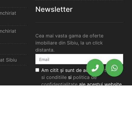
Newsletter
chiriat
chiriat
Cea mai vasta gama de oferte
imobiliare din Sibiu, la un click
distanta.
at Sibiu
Am citit și sunt de acord cu
termenii
si conditiile
si
politica de
confidențialitate
ale acestui website.
elimbar
Aboneaza-te
elimbar
imbar