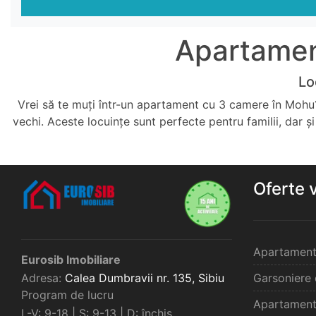
Apartamen
Lo
Vrei să te muți într-un apartament cu 3 camere în Mohu? L
vechi. Aceste locuințe sunt perfecte pentru familii, dar 
Oferte 
Apartament
Eurosib Imobiliare
Adresa:
Calea Dumbravii nr. 135,
Sibiu
Garsoniere 
Program de lucru
Apartament
L-V: 9-18 | S: 9-13 | D: închis