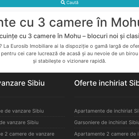
Caută
te cu 3 camere în Mohu
cuințe cu 3 camere în Mohu – blocuri noi și clas
a Eurosib Imobiliare ai la dispoziție o gamă largă de oferte 
și pentru cei care lucrează de acasă și au nevoie de un birou
și stabilește o vizionare rapidă.
vanzare Sibiu
Oferte inchiriat Si
e de vanzare Sibiu
Apartamente de inchiriat Si
de vanzare Sibiu
Garsoniere de inchiriat Sibi
e 2 camere de vanzare
Apartamente 2 camere de in