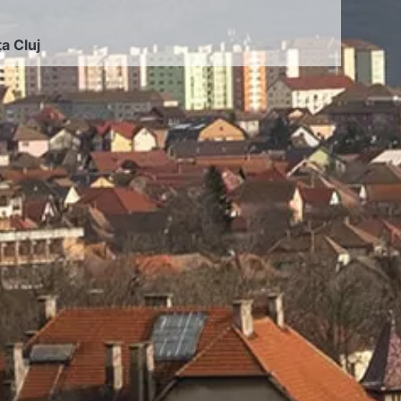
ța Cluj