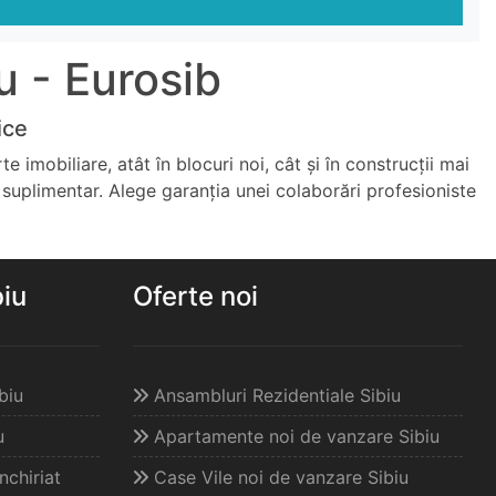
 - Eurosib
ice
imobiliare, atât în blocuri noi, cât și în construcții mai
 suplimentar. Alege garanția unei colaborări profesioniste
biu
Oferte noi
biu
Ansambluri Rezidentiale Sibiu
u
Apartamente noi de vanzare Sibiu
chiriat
Case Vile noi de vanzare Sibiu