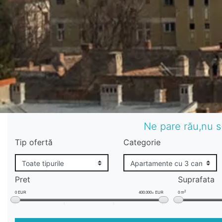
Ne pare rău,nu s
Tip ofertă
Categorie
Pret
Suprafata
2
0 EUR
400.000+ EUR
0 m