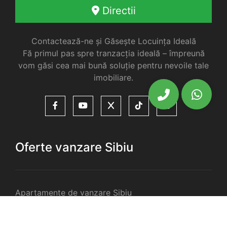
Directii
Contactează-ne și Găsește Locuința Ideală
Fă primul pas spre tranzacția ideală – împreună
vom găsi cea mai bună soluție pentru nevoile tale
imobiliare.
Oferte vanzare Sibiu
Apartamente de vanzare Sibiu
Garsoniere de vanzare Sibiu