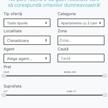
să corespundă criteriilor dumneavoastră!
Tip ofertă
Categorie
Localitate
Zona
Agent
Caută
Pret
0 EUR
400.000+ EUR
Suprafata
2
2
0 m
10.000+ m