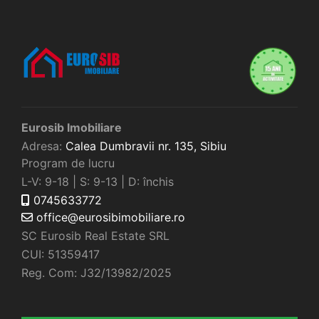
Eurosib Imobiliare
Adresa:
Calea Dumbravii nr. 135,
Sibiu
Program de lucru
L-V: 9-18 | S: 9-13 | D: închis
0745633772
office@eurosibimobiliare.ro
SC Eurosib Real Estate SRL
CUI: 51359417
Reg. Com: J32/13982/2025