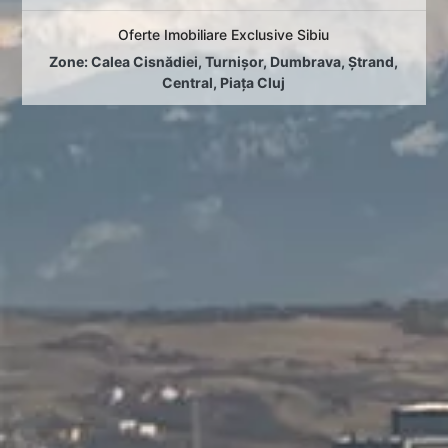
Oferte Imobiliare Exclusive Sibiu
Zone:
Calea Cisnădiei
,
Turnișor
,
Dumbrava
,
Ștrand
,
Central
,
Piața Cluj