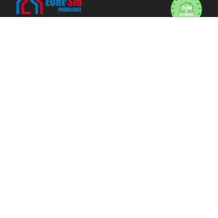
Eurosib Imobiliare
Adresa:
Calea Dumbravii nr. 135,
Sibiu
Program de lucru
L-V: 9-18 | S: 9-13 | D: închis
0745633772
office@eurosibimobiliare.ro
SC Eurosib Real Estate SRL
CUI: 51359417
Reg. Com: J32/13982/2025
Directii