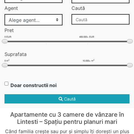
Agent
Caută
Pret
0 EUR
400.000+ EUR
Suprafata
2
2
0 m
10.000+ m
Doar constructii noi
Caută
Apartamente cu 3 camere de vânzare în
Lintesti – Spațiu pentru planuri mari
Când familia crește sau pur și simplu îți dorești un plus