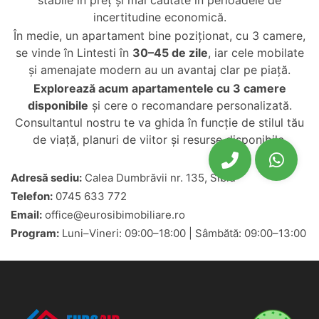
stabile în preț și mai căutate în perioadele de
incertitudine economică.
În medie, un apartament bine poziționat, cu 3 camere,
se vinde în Lintesti în
30–45 de zile
, iar cele mobilate
și amenajate modern au un avantaj clar pe piață.
Explorează acum
apartamentele cu 3 camere
disponibile
și cere o recomandare personalizată.
Consultantul nostru te va ghida în funcție de stilul tău
de viață, planuri de viitor și resurse disponibile.
Adresă sediu:
Calea Dumbrăvii nr. 135, Sibiu
Telefon:
0745 633 772
Email:
office@eurosibimobiliare.ro
Program:
Luni–Vineri: 09:00–18:00 | Sâmbătă: 09:00–13:00