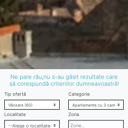
Ne pare rău,nu s-au găsit rezultate care
să corespundă criteriilor dumneavoastră!
Tip ofertă
Categorie
Localitate
Zona