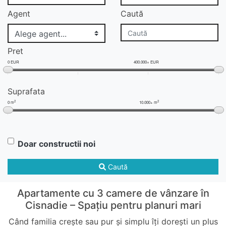
Agent
Caută
Pret
0 EUR
400.000+ EUR
Suprafata
2
2
0 m
10.000+ m
Doar constructii noi
Caută
Apartamente cu 3 camere de vânzare în
Cisnadie – Spațiu pentru planuri mari
Când familia crește sau pur și simplu îți dorești un plus