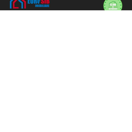
Eurosib Imobiliare
Adresa:
Calea Dumbravii nr. 135,
Sibiu
Program de lucru
L-V: 9-18 | S: 9-13 | D: închis
0745633772
office@eurosibimobiliare.ro
SC Eurosib Real Estate SRL
CUI: 51359417
Reg. Com: J32/13982/2025
Directii