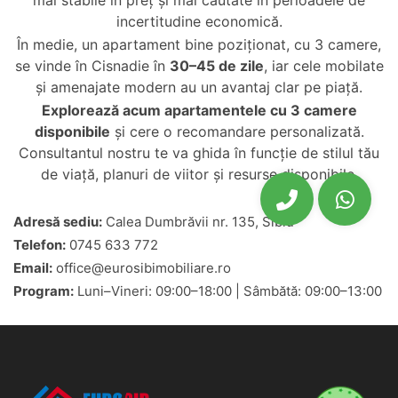
mai stabile în preț și mai căutate în perioadele de
incertitudine economică.
În medie, un apartament bine poziționat, cu 3 camere,
se vinde în Cisnadie în
30–45 de zile
, iar cele mobilate
și amenajate modern au un avantaj clar pe piață.
Explorează acum
apartamentele cu 3 camere
disponibile
și cere o recomandare personalizată.
Consultantul nostru te va ghida în funcție de stilul tău
de viață, planuri de viitor și resurse disponibile.
Adresă sediu:
Calea Dumbrăvii nr. 135, Sibiu
Telefon:
0745 633 772
Email:
office@eurosibimobiliare.ro
Program:
Luni–Vineri: 09:00–18:00 | Sâmbătă: 09:00–13:00