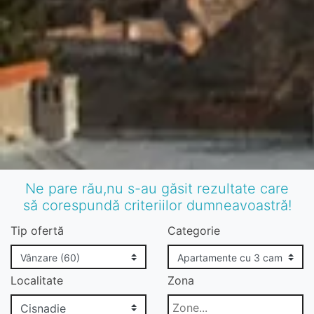
Ne pare rău,nu s-au găsit rezultate care
să corespundă criteriilor dumneavoastră!
Tip ofertă
Categorie
Localitate
Zona