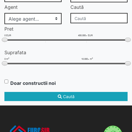
Agent
Caută
Pret
0 EUR
400.000+ EUR
Suprafata
2
2
0 m
10.000+ m
Doar constructii noi
Caută