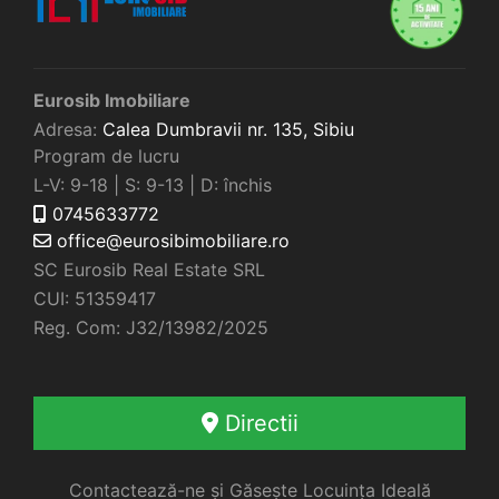
Eurosib Imobiliare
Adresa:
Calea Dumbravii nr. 135,
Sibiu
Program de lucru
L-V: 9-18 | S: 9-13 | D: închis
0745633772
office@eurosibimobiliare.ro
SC Eurosib Real Estate SRL
CUI: 51359417
Reg. Com: J32/13982/2025
Directii
Contactează-ne și Găsește Locuința Ideală