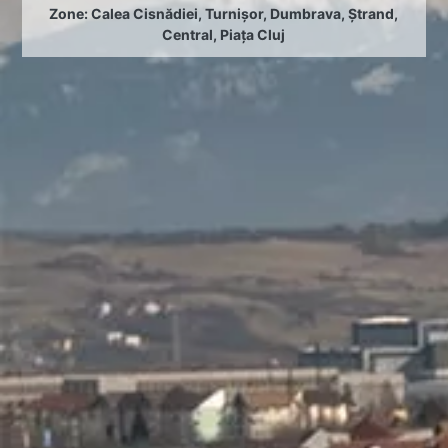
Zone:
Calea Cisnădiei
,
Turnișor
,
Dumbrava
,
Ștrand
,
Central
,
Piața Cluj