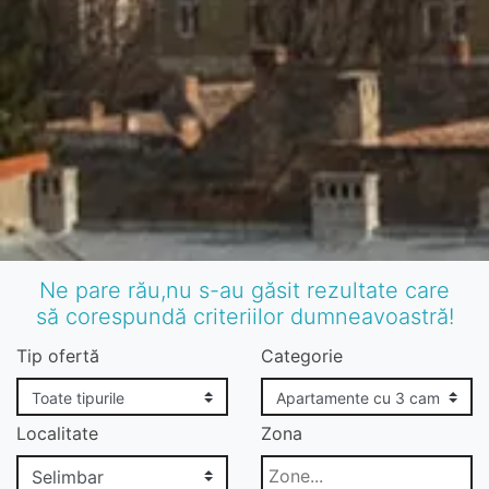
Ne pare rău,nu s-au găsit rezultate care
să corespundă criteriilor dumneavoastră!
Tip ofertă
Categorie
Localitate
Zona