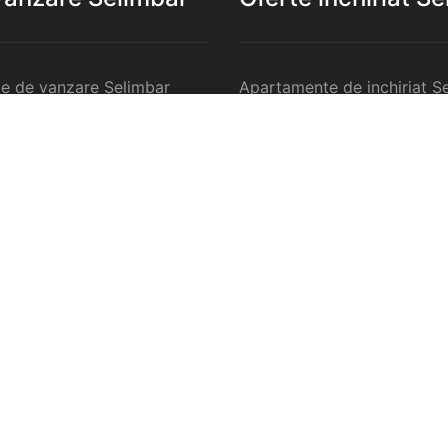
e de vanzare Selimbar
Apartamente de inchiriat S
de vanzare Selimbar
Garsoniere de inchiriat Sel
e 2 camere de vanzare
Apartamente 2 camere de in
Selimbar
e 3 camere de vanzare
Apartamente 3 camere de in
Selimbar
e 4 camere de vanzare
Apartamente 4 camere de in
Selimbar
nzare Selimbar
Case de inchiriat Selimbar
rcilale de vanzare Selimbar
Spatii comercilale de inchir