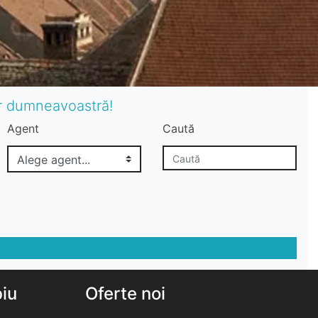
or dumneavoastră!
Agent
Caută
biu
Oferte noi