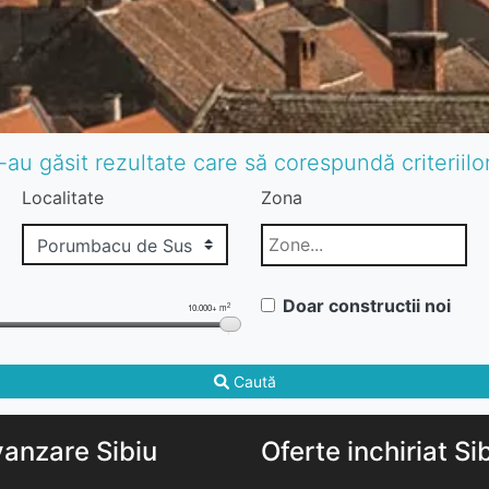
-au găsit rezultate care să corespundă criteriil
Localitate
Zona
Doar constructii noi
2
10.000+ m
Caută
vanzare Sibiu
Oferte inchiriat Si