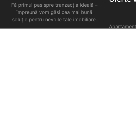
Fă primul pas spre tranzacția ideală –
împreună vom găsi cea mai bună
soluție pentru nevoile tale imobiliare.
Apartament
Garsoniere 
Apartament
Selimbar
Apartament
Selimbar
Apartament
Selimbar
Case de va
Spatii come