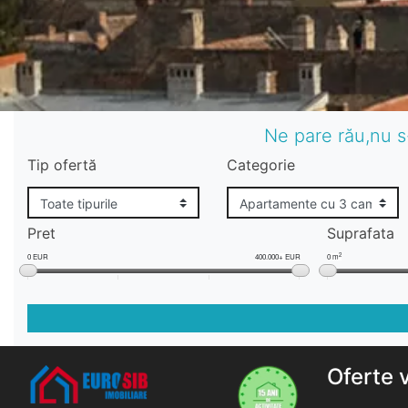
Ne pare rău,nu s
Tip ofertă
Categorie
Pret
Suprafata
2
0 EUR
400.000+ EUR
0 m
Oferte 