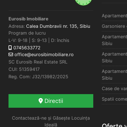
Apartament
Eurosib Imobiliare
Adresa:
Calea Dumbravii nr. 135,
Sibiu
Garsoniere 
Program de lucru
Apartament
L-V: 9-18 | S: 9-13 | D: închis
Sibiu
0745633772
Apartament
office@eurosibimobiliare.ro
Sibiu
SC Eurosib Real Estate SRL
CUI: 51359417
Apartament
Reg. Com: J32/13982/2025
Sibiu
Case de van
Spatii come
Directii
Contactează-ne și Găsește Locuința
Ideală
Oferte 