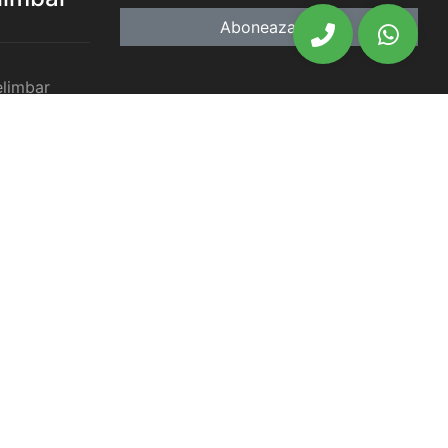
Aboneaza-te
elimbar
imbar
chiriat
chiriat
chiriat
iat Selimbar