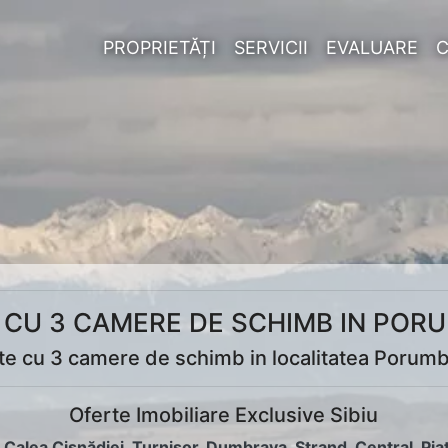
PROPRIETĂȚI
SERVICII
EVALUARE
CU 3 CAMERE DE SCHIMB IN POR
e cu 3 camere de schimb in localitatea Porum
Oferte Imobiliare Exclusive Sibiu
:
Calea Cisnădiei
,
Turnișor
,
Dumbrava
,
Ștrand
,
Central
,
Pia