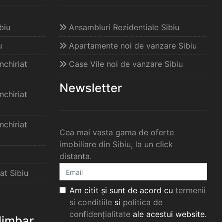
biu
Ansambluri Rezidentiale Sibiu
u
Apartamente noi de vanzare Sibiu
chiriat
Case Vile noi de vanzare Sibiu
Newsletter
chiriat
chiriat
Cea mai vasta gama de oferte
imobiliare din Sibiu, la un click
distanta.
at Sibiu
Am citit și sunt de acord cu
termenii
si conditiile
si
politica de
confidențialitate
ale acestui website.
elimbar