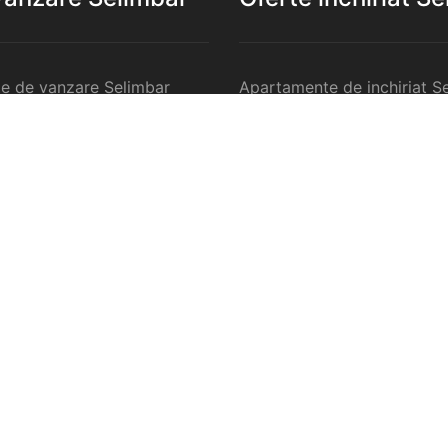
e de vanzare Selimbar
Apartamente de inchiriat S
de vanzare Selimbar
Garsoniere de inchiriat Sel
e 2 camere de vanzare
Apartamente 2 camere de in
Selimbar
e 3 camere de vanzare
Apartamente 3 camere de in
Selimbar
e 4 camere de vanzare
Apartamente 4 camere de in
Selimbar
nzare Selimbar
Case de inchiriat Selimbar
rcilale de vanzare Selimbar
Spatii comercilale de inchir