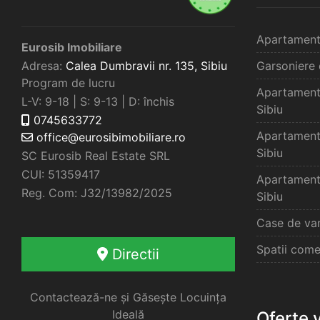
Apartament
Eurosib Imobiliare
Adresa:
Calea Dumbravii nr. 135,
Sibiu
Garsoniere 
Program de lucru
Apartament
L-V: 9-18 | S: 9-13 | D: închis
Sibiu
0745633772
Apartament
office@eurosibimobiliare.ro
Sibiu
SC Eurosib Real Estate SRL
CUI: 51359417
Apartament
Reg. Com: J32/13982/2025
Sibiu
Case de van
Spatii come
Directii
Contactează-ne și Găsește Locuința
Ideală
Oferte 