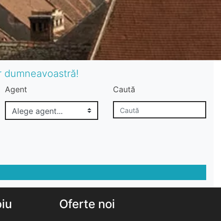
or dumneavoastră!
Agent
Caută
biu
Oferte noi