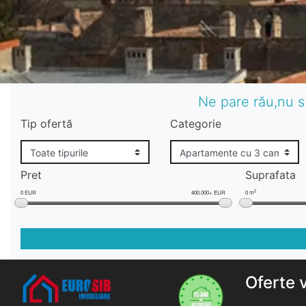
Ne pare rău,nu s
Tip ofertă
Categorie
Pret
Suprafata
2
0 EUR
400.000+ EUR
0 m
Oferte 