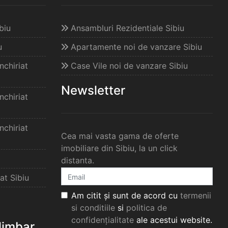
biu
Ansambluri Rezidentiale Sibiu
u
Apartamente noi de vanzare Sibiu
chiriat
Case Vile noi de vanzare Sibiu
Newsletter
chiriat
chiriat
Cea mai vasta gama de oferte
imobiliare din Sibiu, la un click
distanta.
at Sibiu
Am citit și sunt de acord cu
termenii
si conditiile
si
politica de
confidențialitate
ale acestui website.
elimbar