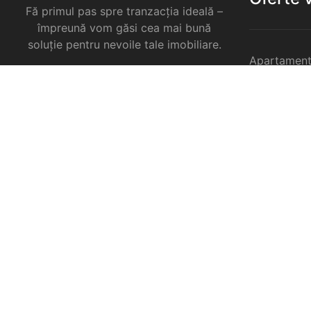
Fă primul pas spre tranzacția ideală –
împreună vom găsi cea mai bună
soluție pentru nevoile tale imobiliare.
Apartament
Garsoniere 
Apartament
Selimbar
Apartament
Selimbar
Apartament
Selimbar
Case de va
Spatii come