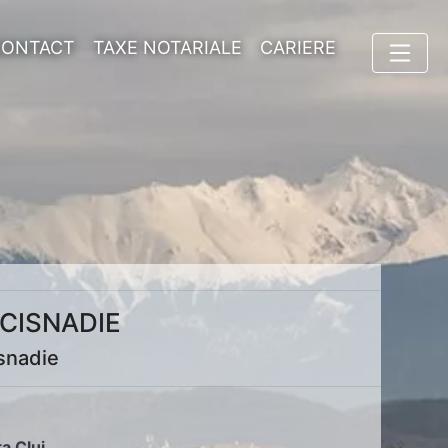
CONTACT
TAXE NOTARIALE
CARIERE
CISNADIE
snadie
ța Cluj