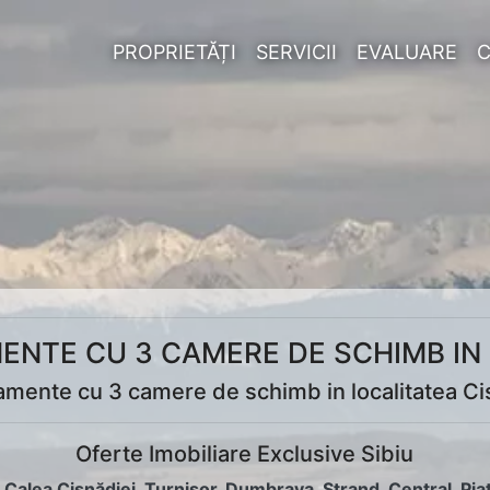
PROPRIETĂȚI
SERVICII
EVALUARE
ENTE CU 3 CAMERE DE SCHIMB IN 
amente cu 3 camere de schimb in localitatea Ci
Oferte Imobiliare Exclusive Sibiu
:
Calea Cisnădiei
,
Turnișor
,
Dumbrava
,
Ștrand
,
Central
,
Pia