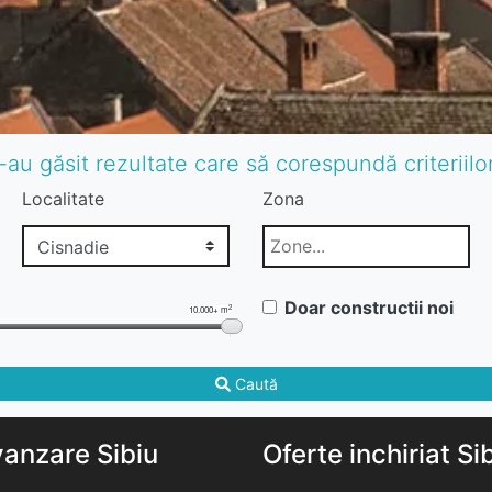
-au găsit rezultate care să corespundă criteriil
Localitate
Zona
Doar constructii noi
2
10.000+ m
Caută
vanzare Sibiu
Oferte inchiriat Si