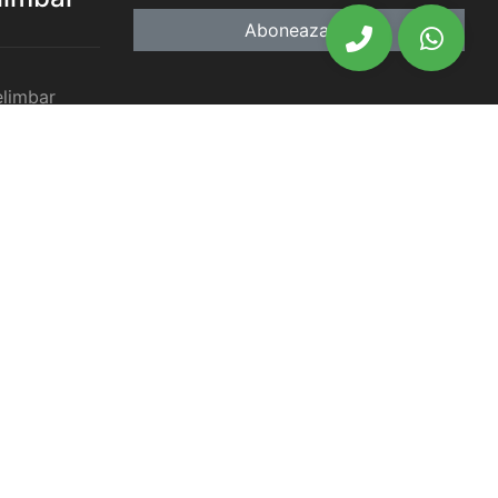
Aboneaza-te
elimbar
imbar
chiriat
chiriat
chiriat
iat Selimbar