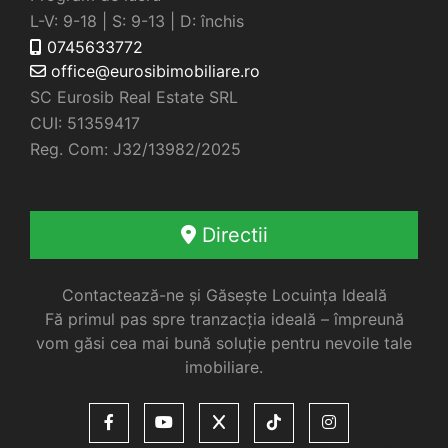
L-V: 9-18 | S: 9-13 | D: închis
0745633772
office@eurosibimobiliare.ro
SC Eurosib Real Estate SRL
CUI: 51359417
Reg. Com: J32/13982/2025
Directii
Contactează-ne și Găsește Locuința Ideală
Fă primul pas spre tranzacția ideală – împreună
vom găsi cea mai bună soluție pentru nevoile tale
imobiliare.