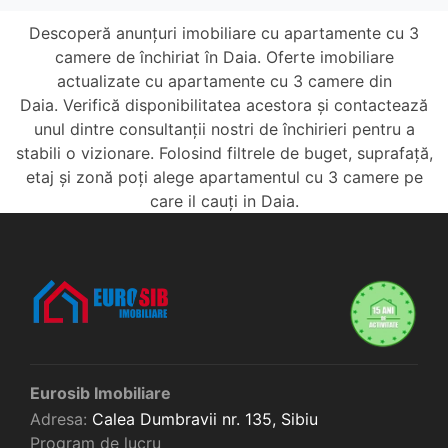
Descoperă anunțuri imobiliare cu apartamente cu 3
camere de închiriat în Daia. Oferte imobiliare
actualizate cu apartamente cu 3 camere din
Daia. Verifică disponibilitatea acestora și contactează
unul dintre consultanții nostri de închirieri pentru a
stabili o vizionare. Folosind filtrele de buget, suprafață,
etaj și zonă poți alege apartamentul cu 3 camere pe
care il cauți in Daia.
Eurosib Imobiliare
Adresa:
Calea Dumbravii nr. 135,
Sibiu
Program de lucru