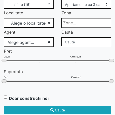
Localitate
Zona
Agent
Caută
Pret
0 EUR
4.000+ EUR
Suprafata
2
2
0 m
10.000+ m
Doar constructii noi
Caută