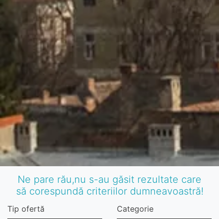
Ne pare rău,nu s-au găsit rezultate care
să corespundă criteriilor dumneavoastră!
Tip ofertă
Categorie