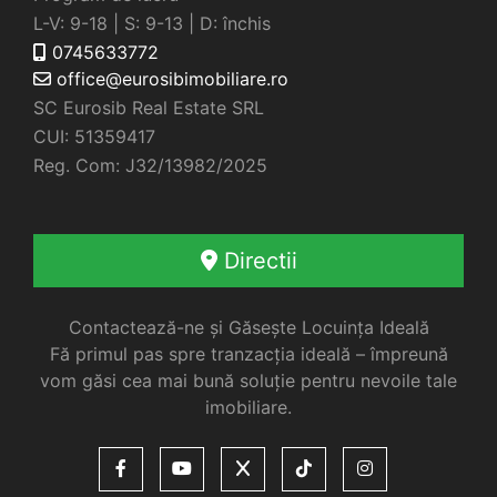
L-V: 9-18 | S: 9-13 | D: închis
0745633772
office@eurosibimobiliare.ro
SC Eurosib Real Estate SRL
CUI: 51359417
Reg. Com: J32/13982/2025
Directii
Contactează-ne și Găsește Locuința Ideală
Fă primul pas spre tranzacția ideală – împreună
vom găsi cea mai bună soluție pentru nevoile tale
imobiliare.