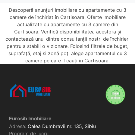
Descoperă anunțuri imobiliare cu apartamente cu 3
camere de închiriat în Cartisoara. Oferte imobiliare
actualizate cu apartamente cu 3 camere din
Cartisoara. Verifică disponibilitatea acestora și
contactează unul dintre consultanții nostri de închirieri
pentru a stabili o vizionare. Folosind filtrele de buget,
suprafață, etaj și zonă poți alege apartamentul cu 3
camere pe care il cauți in Cartisoara.
Eurosib Imobiliare
Adresa:
Calea Dumbravii nr. 135,
Sibiu
Program de lucru