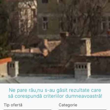
Ne pare rău,nu s-au găsit rezultate care
să corespundă criteriilor dumneavoastră!
Tip ofertă
Categorie