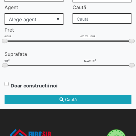
Agent
Caută
Pret
0 EUR
400.000+ EUR
Suprafata
2
2
0 m
10.000+ m
Doar constructii noi
Caută