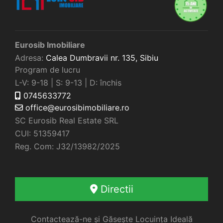
Eurosib Imobiliare
Adresa:
Calea Dumbravii nr. 135,
Sibiu
Program de lucru
L-V: 9-18 | S: 9-13 | D: închis
0745633772
office@eurosibimobiliare.ro
SC Eurosib Real Estate SRL
CUI: 51359417
Reg. Com: J32/13982/2025
Directii
Contactează-ne și Găsește Locuința Ideală