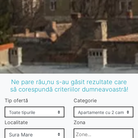
Ne pare rău,nu s-au găsit rezultate care
să corespundă criteriilor dumneavoastră!
Tip ofertă
Categorie
Localitate
Zona