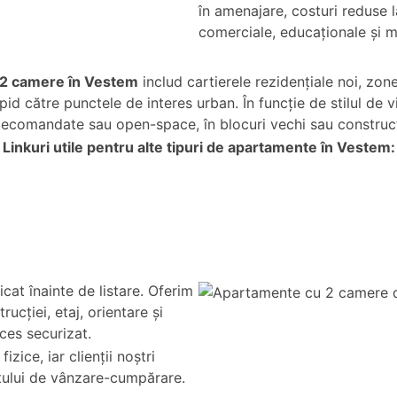
în amenajare, costuri reduse la
comerciale, educaționale și m
u 2 camere în Vestem
includ cartierele rezidențiale noi, zon
 rapid către punctele de interes urban. În funcție de stilul 
ecomandate sau open-space, în blocuri vechi sau construcți
Linkuri utile pentru alte tipuri de apartamente în Vestem:
cat înainte de listare. Oferim
rucției, etaj, orientare și
cces securizat.
zice, iar clienții noștri
tului de vânzare-cumpărare.