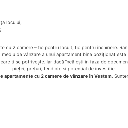
ța locului;
;
e cu 2 camere – fie pentru locuit, fie pentru închiriere. R
ul mediu de vânzare a unui apartament bine poziționat este
are ți se potrivește. Iar dacă încă ești în faza de document
pieței, prețuri, tendințe și potențial de investiție.
de
apartamente cu 2 camere de vânzare în Vestem
. Sunte