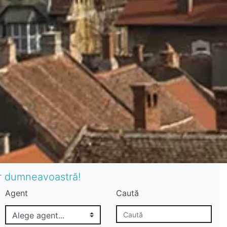
or dumneavoastră!
Agent
Caută