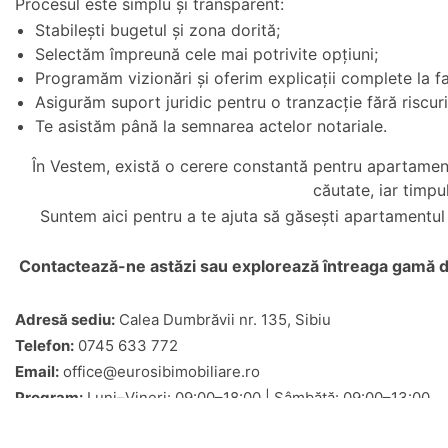
Procesul este simplu și transparent:
Stabilești bugetul și zona dorită;
Selectăm împreună cele mai potrivite opțiuni;
Programăm vizionări și oferim explicații complete la fa
Asigurăm suport juridic pentru o tranzacție fără riscuri
Te asistăm până la semnarea actelor notariale.
În Vestem, există o cerere constantă pentru apartament
căutate, iar timp
Suntem aici pentru a te ajuta să găsești apartamentul c
Contactează-ne astăzi sau explorează întreaga gamă 
Adresă sediu:
Calea Dumbrăvii nr. 135, Sibiu
Telefon:
0745 633 772
Email:
office@eurosibimobiliare.ro
Program:
Luni–Vineri: 09:00–18:00 | Sâmbătă: 09:00–13:00