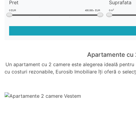
Pret
Suprafata
2
0 EUR
400.000+ EUR
0 m
Apartamente cu 2
Un apartament cu 2 camere este alegerea ideală pentru cei
cu costuri rezonabile, Eurosib Imobiliare îți oferă o sele