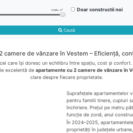
Doar constructii noi
2
10.000+ m
Caută
 camere de vânzare în Vestem – Eficiență, con
 care își doresc un echilibru între spațiu, cost și confort.
cție excelentă de
apartamente cu 2 camere de vânzare în 
clare despre fiecare proprietate.
Suprafețele apartamentelor va
pentru familii tinere, cupluri
închiriere. Prețul pe metru pă
funcție de zonă, anul construcț
În 2024–2025, apartamentele 
proprietăți în județele urbane