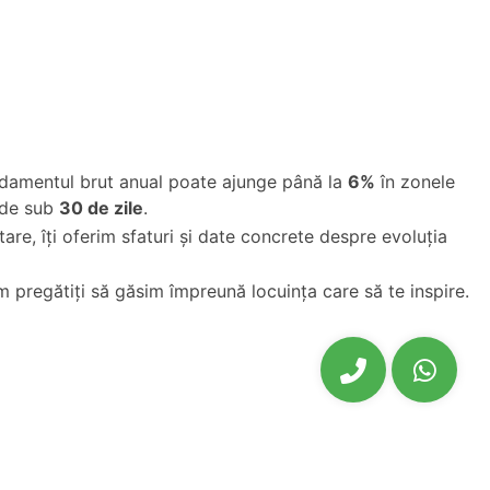
andamentul brut anual poate ajunge până la
6%
în zonele
 de sub
30 de zile
.
are, îți oferim sfaturi și date concrete despre evoluția
m pregătiți să găsim împreună locuința care să te inspire.