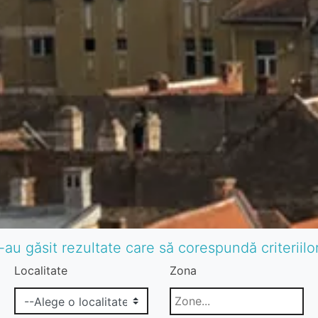
-au găsit rezultate care să corespundă criteriil
Localitate
Zona