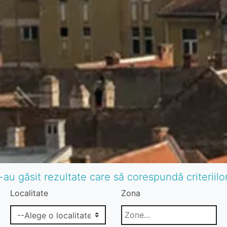
-au găsit rezultate care să corespundă criteriil
Localitate
Zona