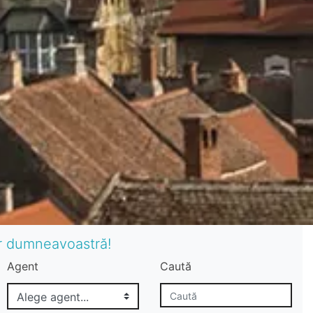
or dumneavoastră!
Agent
Caută