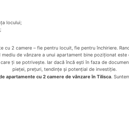
ța locului;
;
te cu 2 camere – fie pentru locuit, fie pentru închiriere. R
ul mediu de vânzare a unui apartament bine poziționat este
are ți se potrivește. Iar dacă încă ești în faza de document
pieței, prețuri, tendințe și potențial de investiție.
 de
apartamente cu 2 camere de vânzare în Tilisca
. Suntem