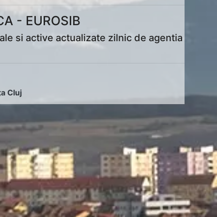
CA - EUROSIB
 si active actualizate zilnic de agentia
ța Cluj