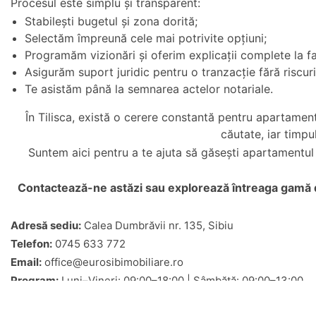
Procesul este simplu și transparent:
Stabilești bugetul și zona dorită;
Selectăm împreună cele mai potrivite opțiuni;
Programăm vizionări și oferim explicații complete la fa
Asigurăm suport juridic pentru o tranzacție fără riscuri
Te asistăm până la semnarea actelor notariale.
În Tilisca, există o cerere constantă pentru apartamen
căutate, iar timp
Suntem aici pentru a te ajuta să găsești apartamentul c
Contactează-ne astăzi sau explorează întreaga gamă
Adresă sediu:
Calea Dumbrăvii nr. 135, Sibiu
Telefon:
0745 633 772
Email:
office@eurosibimobiliare.ro
Program:
Luni–Vineri: 09:00–18:00 | Sâmbătă: 09:00–13:00