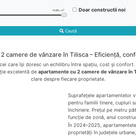
Doar constructii noi
2
10.000+ m
Caută
 camere de vânzare în Tilisca – Eficiență, con
 care își doresc un echilibru între spațiu, cost și confort.
ecție excelentă de
apartamente cu 2 camere de vânzare în T
clare despre fiecare proprietate.
Suprafețele apartamentelor va
pentru familii tinere, cupluri
închiriere. Prețul pe metru păt
funcție de zonă, anul construcț
În 2024–2025, apartamentele 
proprietăți în județele urbane,