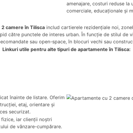
amenajare, costuri reduse la ut
comerciale, educaționale și m
 2 camere în Tilisca
includ cartierele rezidențiale noi, zone
 rapid către punctele de interes urban. În funcție de stilul 
ecomandate sau open-space, în blocuri vechi sau construcți
Linkuri utile pentru alte tipuri de apartamente în Tilisca:
cat înainte de listare. Oferim
rucției, etaj, orientare și
cces securizat.
zice, iar clienții noștri
tului de vânzare-cumpărare.