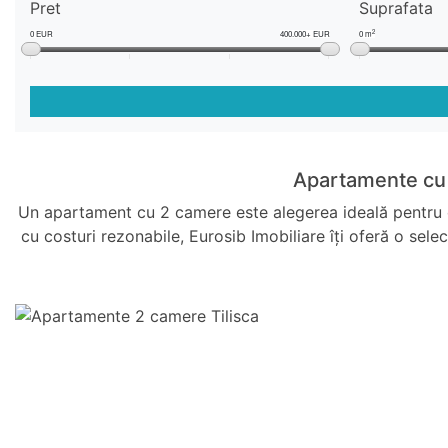
Pret
Suprafata
2
0 EUR
400.000+ EUR
0 m
Apartamente cu 2
Un apartament cu 2 camere este alegerea ideală pentru cei
cu costuri rezonabile, Eurosib Imobiliare îți oferă o sel