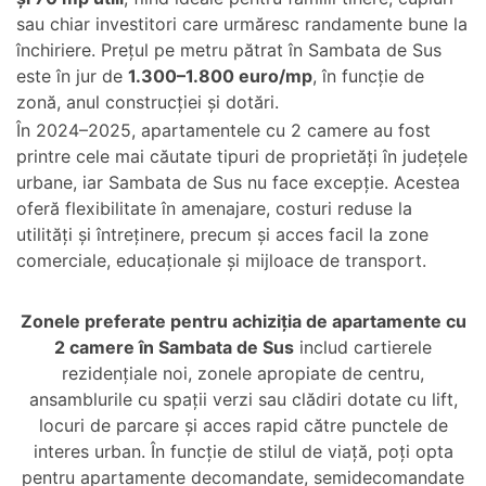
sau chiar investitori care urmăresc randamente bune la
închiriere. Prețul pe metru pătrat în Sambata de Sus
este în jur de
1.300–1.800 euro/mp
, în funcție de
zonă, anul construcției și dotări.
În 2024–2025, apartamentele cu 2 camere au fost
printre cele mai căutate tipuri de proprietăți în județele
urbane, iar Sambata de Sus nu face excepție. Acestea
oferă flexibilitate în amenajare, costuri reduse la
utilități și întreținere, precum și acces facil la zone
comerciale, educaționale și mijloace de transport.
Zonele preferate pentru achiziția de apartamente cu
2 camere în Sambata de Sus
includ cartierele
rezidențiale noi, zonele apropiate de centru,
ansamblurile cu spații verzi sau clădiri dotate cu lift,
locuri de parcare și acces rapid către punctele de
interes urban. În funcție de stilul de viață, poți opta
pentru apartamente decomandate, semidecomandate