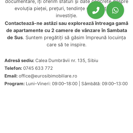
documentare, îți oferim sfaturi și date concrete despre
evoluția pieței, prețuri, tendințe și potențial de
investiție.
Contactează-ne astăzi sau explorează întreaga gamă
de
apartamente cu 2 camere de vânzare în Sambata
de Sus
. Suntem pregătiți să găsim împreună locuința
care să te inspire.
Adresă sediu:
Calea Dumbrăvii nr. 135, Sibiu
Telefon:
0745 633 772
Email:
office@eurosibimobiliare.ro
Program:
Luni–Vineri: 09:00–18:00 | Sâmbătă: 09:00–13:00