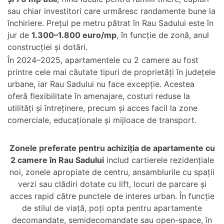
sau chiar investitori care urmăresc randamente bune la
închiriere. Prețul pe metru pătrat în Rau Sadului este în
jur de
1.300–1.800 euro/mp
, în funcție de zonă, anul
construcției și dotări.
În 2024–2025, apartamentele cu 2 camere au fost
printre cele mai căutate tipuri de proprietăți în județele
urbane, iar Rau Sadului nu face excepție. Acestea
oferă flexibilitate în amenajare, costuri reduse la
utilități și întreținere, precum și acces facil la zone
comerciale, educaționale și mijloace de transport.
Zonele preferate pentru achiziția de apartamente cu
2 camere în Rau Sadului
includ cartierele rezidențiale
noi, zonele apropiate de centru, ansamblurile cu spații
verzi sau clădiri dotate cu lift, locuri de parcare și
acces rapid către punctele de interes urban. În funcție
de stilul de viață, poți opta pentru apartamente
decomandate, semidecomandate sau open-space, în