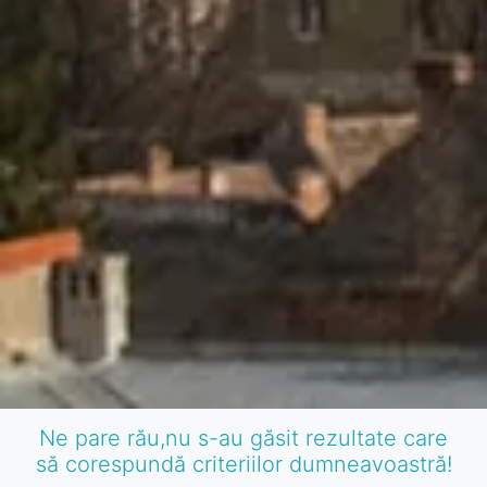
Ne pare rău,nu s-au găsit rezultate care
să corespundă criteriilor dumneavoastră!