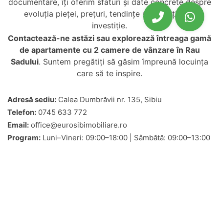
documentare, îți oferim sfaturi și date concrete despre
evoluția pieței, prețuri, tendințe și potențial de
investiție.
Contactează-ne astăzi sau explorează întreaga gamă
de
apartamente cu 2 camere de vânzare în Rau
Sadului
. Suntem pregătiți să găsim împreună locuința
care să te inspire.
Adresă sediu:
Calea Dumbrăvii nr. 135, Sibiu
Telefon:
0745 633 772
Email:
office@eurosibimobiliare.ro
Program:
Luni–Vineri: 09:00–18:00 | Sâmbătă: 09:00–13:00