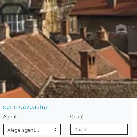
or dumneavoastră!
Agent
Caută