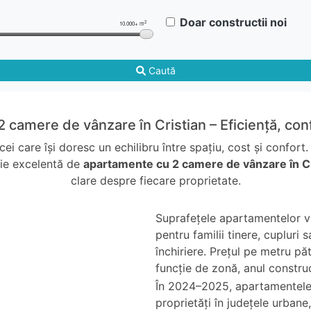
Doar constructii noi
2
10.000+ m
Caută
 camere de vânzare în Cristian – Eficiență, con
 care își doresc un echilibru între spațiu, cost și confort.
cție excelentă de
apartamente cu 2 camere de vânzare în Cr
clare despre fiecare proprietate.
Suprafețele apartamentelor va
pentru familii tinere, cupluri
închiriere. Prețul pe metru păt
funcție de zonă, anul construcț
În 2024–2025, apartamentele 
proprietăți în județele urbane,