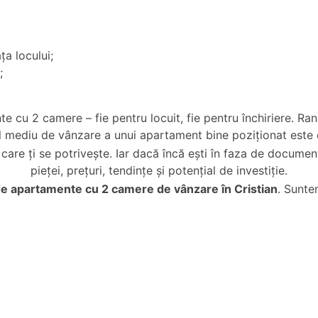
ța locului;
;
te cu 2 camere – fie pentru locuit, fie pentru închiriere. 
ul mediu de vânzare a unui apartament bine poziționat este
are ți se potrivește. Iar dacă încă ești în faza de document
pieței, prețuri, tendințe și potențial de investiție.
de
apartamente cu 2 camere de vânzare în Cristian
. Sunte