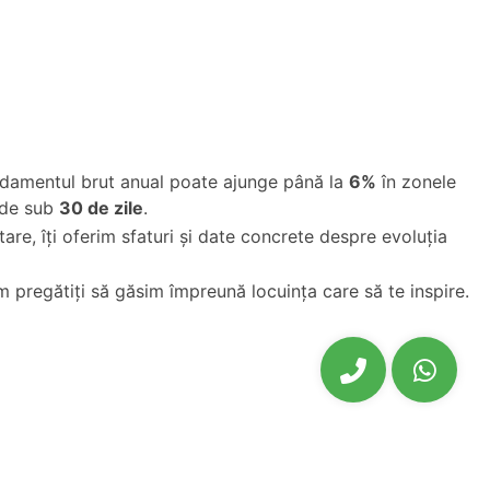
Randamentul brut anual poate ajunge până la
6%
în zonele
 de sub
30 de zile
.
are, îți oferim sfaturi și date concrete despre evoluția
m pregătiți să găsim împreună locuința care să te inspire.