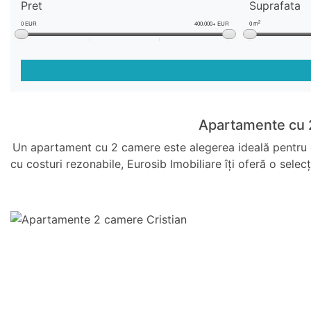
Pret
Suprafata
2
0 EUR
400.000+ EUR
0 m
Apartamente cu 2
Un apartament cu 2 camere este alegerea ideală pentru cei
cu costuri rezonabile, Eurosib Imobiliare îți oferă o sele