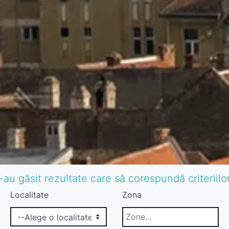
-au găsit rezultate care să corespundă criteriil
Localitate
Zona