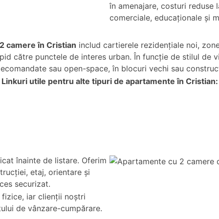
în amenajare, costuri reduse la
comerciale, educaționale și m
2 camere în Cristian
includ cartierele rezidențiale noi, zon
 rapid către punctele de interes urban. În funcție de stilul 
ecomandate sau open-space, în blocuri vechi sau construcți
Linkuri utile pentru alte tipuri de apartamente în Cristian:
cat înainte de listare. Oferim
rucției, etaj, orientare și
cces securizat.
zice, iar clienții noștri
tului de vânzare-cumpărare.