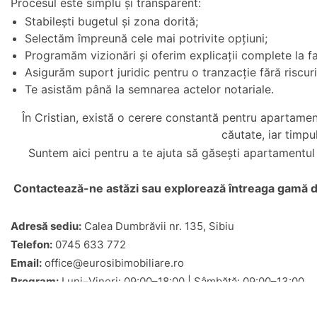
Procesul este simplu și transparent:
Stabilești bugetul și zona dorită;
Selectăm împreună cele mai potrivite opțiuni;
Programăm vizionări și oferim explicații complete la fa
Asigurăm suport juridic pentru o tranzacție fără riscuri
Te asistăm până la semnarea actelor notariale.
În Cristian, există o cerere constantă pentru apartamen
căutate, iar timp
Suntem aici pentru a te ajuta să găsești apartamentul c
Contactează-ne astăzi sau explorează întreaga gamă 
Adresă sediu:
Calea Dumbrăvii nr. 135, Sibiu
Telefon:
0745 633 772
Email:
office@eurosibimobiliare.ro
Program:
Luni–Vineri: 09:00–18:00 | Sâmbătă: 09:00–13:00