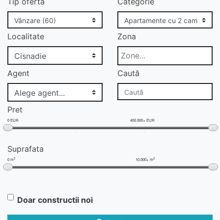
Tip ofertă
Categorie
Localitate
Zona
Agent
Caută
Pret
0 EUR
400.000+ EUR
Suprafata
2
2
0 m
10.000+ m
Doar constructii noi