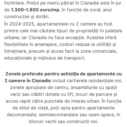
închiriere. Prețul pe metru pătrat în Cisnadie este în jur
de
1.300–1.800 euro/mp
, în funcție de zonă, anul
construcției și dotări.
În 2024–2025, apartamentele cu 2 camere au fost
printre cele mai căutate tipuri de proprietăți în județele
urbane, iar Cisnadie nu face excepție. Acestea oferă
flexibilitate în amenajare, costuri reduse la utilități și
întreținere, precum și acces facil la zone comerciale,
educaționale și mijloace de transport.
Zonele preferate pentru achiziția de apartamente cu
2 camere în Cisnadie
includ cartierele rezidențiale noi,
zonele apropiate de centru, ansamblurile cu spații
verzi sau clădiri dotate cu lift, locuri de parcare și
acces rapid către punctele de interes urban. În funcție
de stilul de viață, poți opta pentru apartamente
decomandate, semidecomandate sau open-space, în
blocuri vechi sau construcții noi.