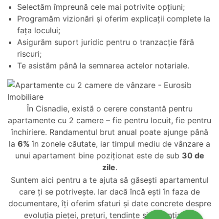
Selectăm împreună cele mai potrivite opțiuni;
Programăm vizionări și oferim explicații complete la
fața locului;
Asigurăm suport juridic pentru o tranzacție fără
riscuri;
Te asistăm până la semnarea actelor notariale.
În Cisnadie, există o cerere constantă pentru
apartamente cu 2 camere – fie pentru locuit, fie pentru
închiriere. Randamentul brut anual poate ajunge până
la
6%
în zonele căutate, iar timpul mediu de vânzare a
unui apartament bine poziționat este de sub
30 de
zile
.
Suntem aici pentru a te ajuta să găsești apartamentul
care ți se potrivește. Iar dacă încă ești în faza de
documentare, îți oferim sfaturi și date concrete despre
evoluția pieței, prețuri, tendințe și potențial de