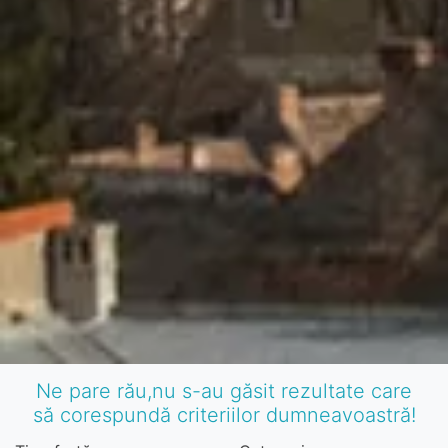
Ne pare rău,nu s-au găsit rezultate care
să corespundă criteriilor dumneavoastră!