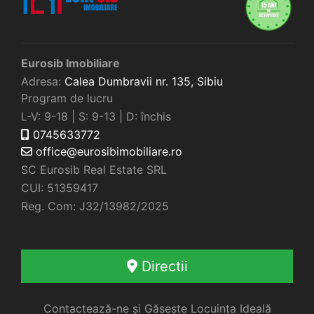
Eurosib Imobiliare
Adresa:
Calea Dumbravii nr. 135,
Sibiu
Program de lucru
L-V: 9-18 | S: 9-13 | D: închis
0745633772
office@eurosibimobiliare.ro
SC Eurosib Real Estate SRL
CUI: 51359417
Reg. Com: J32/13982/2025
Directii
Contactează-ne și Găsește Locuința Ideală