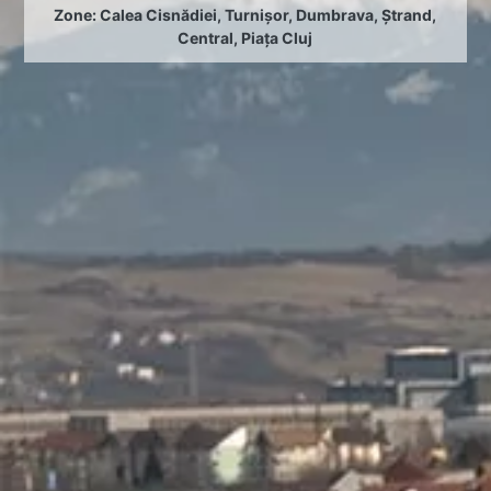
Zone:
Calea Cisnădiei
,
Turnișor
,
Dumbrava
,
Ștrand
,
Central
,
Piața Cluj