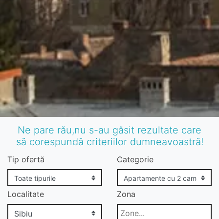
Ne pare rău,nu s-au găsit rezultate care
să corespundă criteriilor dumneavoastră!
Tip ofertă
Categorie
Localitate
Zona