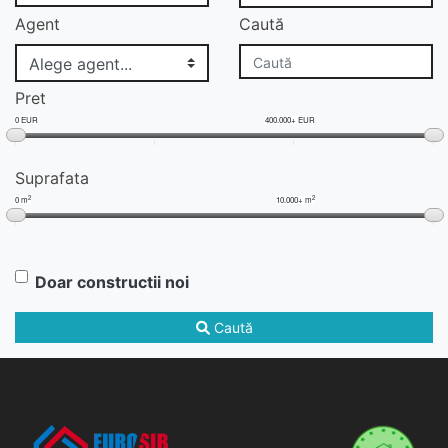
Agent
Caută
Pret
0 EUR
400.000+ EUR
Suprafata
2
2
0 m
10.000+ m
Doar constructii noi
Caută