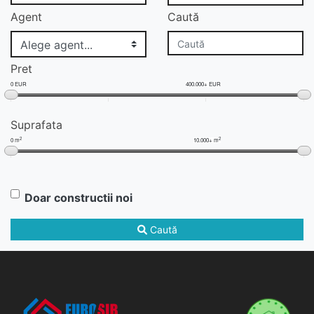
Agent
Caută
Pret
0 EUR
400.000+ EUR
Suprafata
2
2
0 m
10.000+ m
Doar constructii noi
Caută