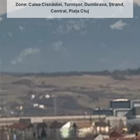
Zone:
Calea Cisnădiei
,
Turnișor
,
Dumbrava
,
Ștrand
,
Central
,
Piața Cluj