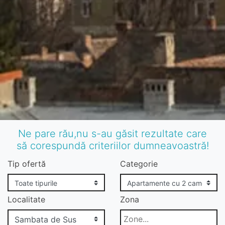
Ne pare rău,nu s-au găsit rezultate care
să corespundă criteriilor dumneavoastră!
Tip ofertă
Categorie
Localitate
Zona