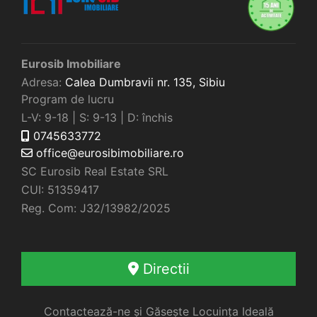
Eurosib Imobiliare
Adresa:
Calea Dumbravii nr. 135,
Sibiu
Program de lucru
L-V: 9-18 | S: 9-13 | D: închis
0745633772
office@eurosibimobiliare.ro
SC Eurosib Real Estate SRL
CUI: 51359417
Reg. Com: J32/13982/2025
Directii
Contactează-ne și Găsește Locuința Ideală