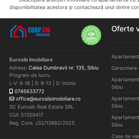
disponibilitatea acestora și contactează unul dintre consu
Oferte 
Apartament
Eurosib Imobiliare
Adresa:
Calea Dumbravii nr. 135,
Sibiu
Garsoniere 
Program de lucru
Apartament
L-V: 9-18 | S: 9-13 | D: închis
Sibiu
0745633772
Apartament
office@eurosibimobiliare.ro
Sibiu
SC Eurosib Real Estate SRL
CUI: 51359417
Apartament
Reg. Com: J32/13982/2025
Sibiu
Case de van