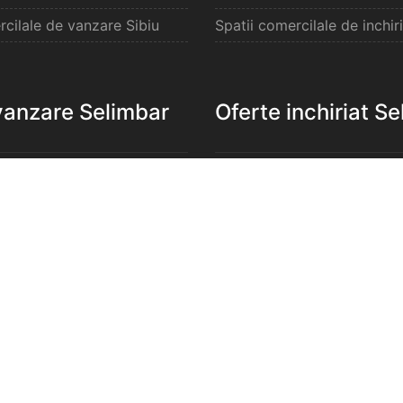
rcilale de vanzare Sibiu
Spatii comercilale de inchiri
vanzare Selimbar
Oferte inchiriat S
e de vanzare Selimbar
Apartamente de inchiriat S
de vanzare Selimbar
Garsoniere de inchiriat Sel
e 2 camere de vanzare
Apartamente 2 camere de in
Selimbar
e 3 camere de vanzare
Apartamente 3 camere de in
Selimbar
e 4 camere de vanzare
Apartamente 4 camere de in
Selimbar