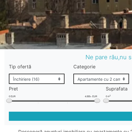
Ne pare rău,nu s
Tip ofertă
Categorie
Pret
Suprafata
2
0 EUR
4.000+ EUR
0 m
Descoperă anunțuri imobiliare cu apartamente cu 2 c