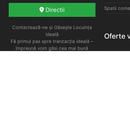
Spatii come
Directii
Contactează-ne și Găsește Locuința
Ideală
Oferte 
Fă primul pas spre tranzacția ideală –
împreună vom găsi cea mai bună
soluție pentru nevoile tale imobiliare.
Apartament
Garsoniere 
Apartament
Selimbar
Apartament
Selimbar
Apartament
Selimbar