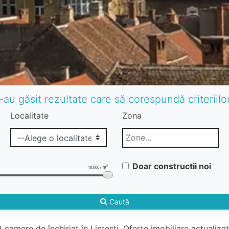
-au găsit rezultate care să corespundă criteriil
Localitate
Zona
Doar constructii noi
2
10.000+ m
Caută
amere de închiriat în Lintesti. Oferte imobiliare actualiza