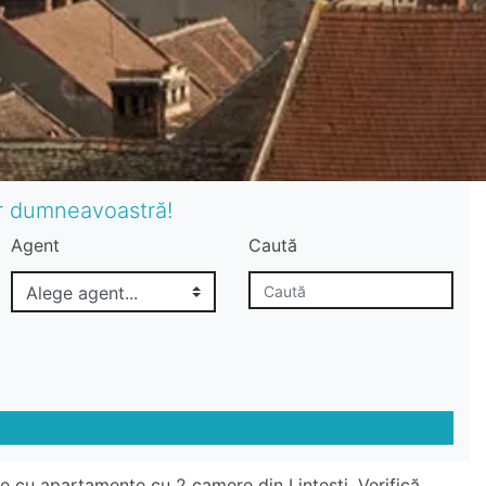
or dumneavoastră!
Agent
Caută
te cu apartamente cu 2 camere din Lintesti. Verifică