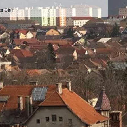
ța Cluj