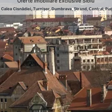
Oferte Imobiliare Exclusive Sibiu
:
Calea Cisnădiei
,
Turnișor
,
Dumbrava
,
Ștrand
,
Central
,
Pia