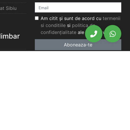
at Sibiu
Am citit și sunt de acord cu
termenii
si conditiile
si
politica de
confidențialitate
ale acestui website.
elimbar
Aboneaza-te
elimbar
imbar
chiriat
chiriat
chiriat