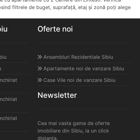
osind filtrele de buget, suprafață, etaj și zonă poți alege
biu
Oferte noi
biu
Ansambluri Rezidentiale Sibiu
u
Apartamente noi de vanzare Sibiu
chiriat
Case Vile noi de vanzare Sibiu
Newsletter
chiriat
chiriat
Cea mai vasta gama de oferte
imobiliare din Sibiu, la un click
distanta.