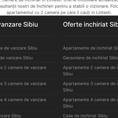
ltanții nostri de închirieri pentru a stabili o vizionare. Fol
apartamentul cu 2 camere pe care il cauți in Lintesti.
vanzare Sibiu
Oferte inchiriat Si
e de vanzare Sibiu
Apartamente de inchiriat Si
de vanzare Sibiu
Garsoniere de inchiriat Sibi
e 2 camere de vanzare
Apartamente 2 camere de in
Sibiu
e 3 camere de vanzare
Apartamente 3 camere de in
Sibiu
e 4 camere de vanzare
Apartamente 4 camere de in
Sibiu
zare Sibiu
Case de inchiriat Sibiu