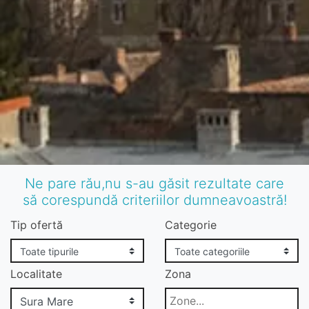
Ne pare rău,nu s-au găsit rezultate care
să corespundă criteriilor dumneavoastră!
Tip ofertă
Categorie
Localitate
Zona