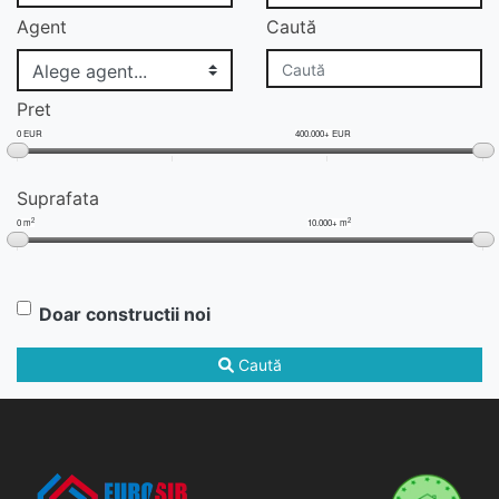
Agent
Caută
Pret
0 EUR
400.000+ EUR
Suprafata
2
2
0 m
10.000+ m
Doar constructii noi
Caută