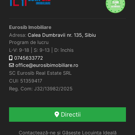
Eurosib Imobiliare
Adresa:
Calea Dumbravii nr. 135,
Sibiu
Program de lucru
L-V: 9-18 | S: 9-13 | D: închis
0745633772
office@eurosibimobiliare.ro
SC Eurosib Real Estate SRL
CUI: 51359417
Reg. Com: J32/13982/2025
Directii
Contactează-ne și Găsește Locuința Ideală