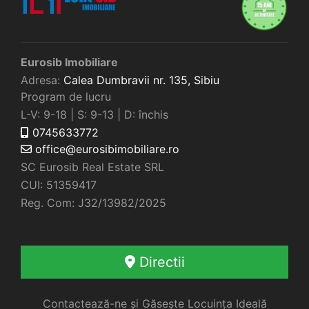
Eurosib Imobiliare
Adresa:
Calea Dumbravii nr. 135,
Sibiu
Program de lucru
L-V: 9-18 | S: 9-13 | D: închis
0745633772
office@eurosibimobiliare.ro
SC Eurosib Real Estate SRL
CUI: 51359417
Reg. Com: J32/13982/2025
Directii
Contactează-ne și Găsește Locuința Ideală