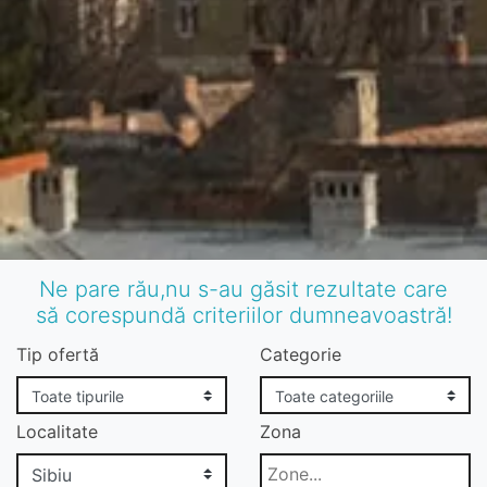
Ne pare rău,nu s-au găsit rezultate care
să corespundă criteriilor dumneavoastră!
Tip ofertă
Categorie
Localitate
Zona