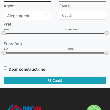
Agent
Caută
Pret
0 EUR
400.000+ EUR
Suprafata
2
2
0 m
10.000+ m
Doar constructii noi
Caută