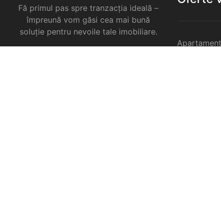
Fă primul pas spre tranzacția ideală –
împreună vom găsi cea mai bună
soluție pentru nevoile tale imobiliare.
Apartament
Garsoniere 
Apartament
Selimbar
Apartament
Selimbar
Apartament
Selimbar
Case de va
Spatii come