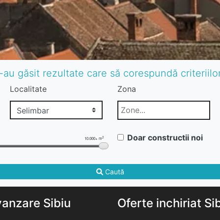
-au găsit rezultate care să corespundă criteriil
Localitate
Zona
Doar constructii noi
2
10.000+ m
Caută
vanzare Sibiu
Oferte inchiriat Si