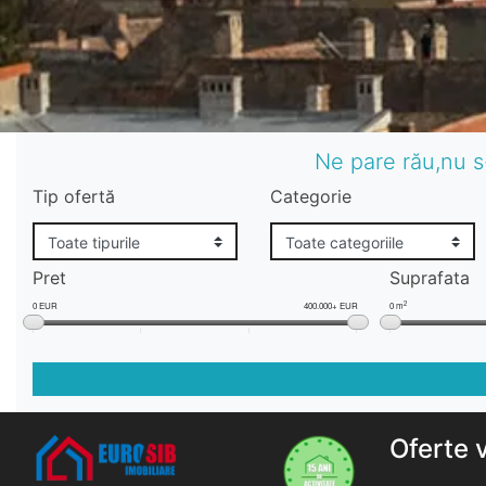
Ne pare rău,nu s
Tip ofertă
Categorie
Pret
Suprafata
2
0 EUR
400.000+ EUR
0 m
Oferte 