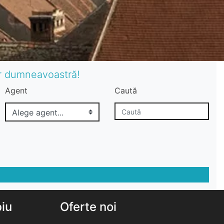
or dumneavoastră!
Agent
Caută
biu
Oferte noi