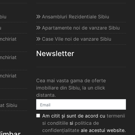
biu
Ansambluri Rezidentiale Sibiu
u
Apartamente noi de vanzare Sibiu
chiriat
Case Vile noi de vanzare Sibiu
Newsletter
chiriat
chiriat
Cea mai vasta gama de oferte
imobiliare din Sibiu, la un click
distanta.
at Sibiu
Am citit și sunt de acord cu
termenii
si conditiile
si
politica de
confidențialitate
ale acestui website.
elimbar