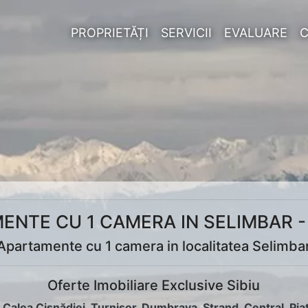
PROPRIETĂȚI
SERVICII
EVALUARE
ENTE CU 1 CAMERA IN SELIMBAR -
Apartamente cu 1 camera in localitatea Selimba
Oferte Imobiliare Exclusive Sibiu
:
Calea Cisnădiei
,
Turnișor
,
Dumbrava
,
Ștrand
,
Central
,
Pia