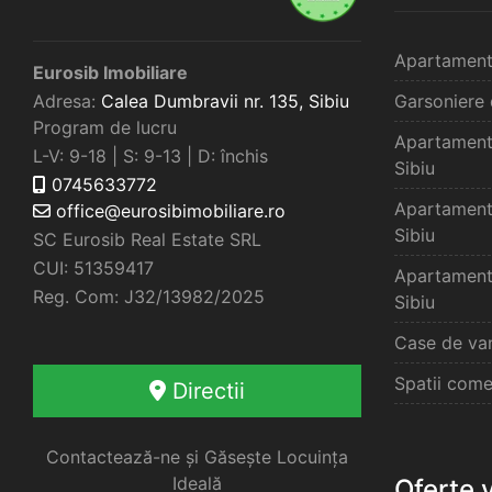
Apartament
Eurosib Imobiliare
Adresa:
Calea Dumbravii nr. 135,
Sibiu
Garsoniere 
Program de lucru
Apartament
L-V: 9-18 | S: 9-13 | D: închis
Sibiu
0745633772
Apartament
office@eurosibimobiliare.ro
Sibiu
SC Eurosib Real Estate SRL
CUI: 51359417
Apartament
Reg. Com: J32/13982/2025
Sibiu
Case de van
Spatii come
Directii
Contactează-ne și Găsește Locuința
Ideală
Oferte 