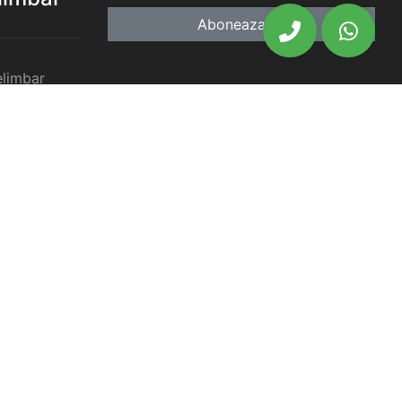
Aboneaza-te
elimbar
imbar
chiriat
chiriat
chiriat
iat Selimbar