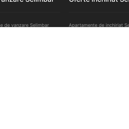
e de vanzare Selimbar
Apartamente de inchiriat S
de vanzare Selimbar
Garsoniere de inchiriat Sel
e 2 camere de vanzare
Apartamente 2 camere de in
Selimbar
e 3 camere de vanzare
Apartamente 3 camere de in
Selimbar
e 4 camere de vanzare
Apartamente 4 camere de in
Selimbar
nzare Selimbar
Case de inchiriat Selimbar
rcilale de vanzare Selimbar
Spatii comercilale de inchir