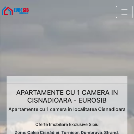
APARTAMENTE CU 1 CAMERA IN
CISNADIOARA - EUROSIB
Apartamente cu 1 camera in localitatea Cisnadioara
Oferte Imobiliare Exclusive Sibiu
Zone:
Calea Cisnădiei
,
Turnișor
,
Dumbrava
,
Ștrand
,