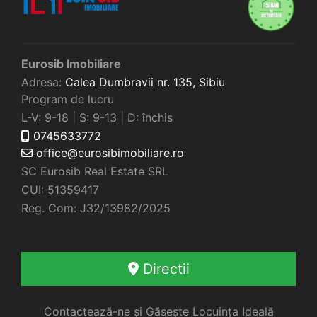
Eurosib Imobiliare
Adresa:
Calea Dumbravii nr. 135,
Sibiu
Program de lucru
L-V: 9-18 | S: 9-13 | D: închis
0745633772
office@eurosibimobiliare.ro
SC Eurosib Real Estate SRL
CUI: 51359417
Reg. Com: J32/13982/2025
Directii
Contactează-ne și Găsește Locuința Ideală