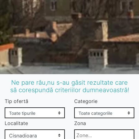
Ne pare rău,nu s-au găsit rezultate care
să corespundă criteriilor dumneavoastră!
Tip ofertă
Categorie
Localitate
Zona