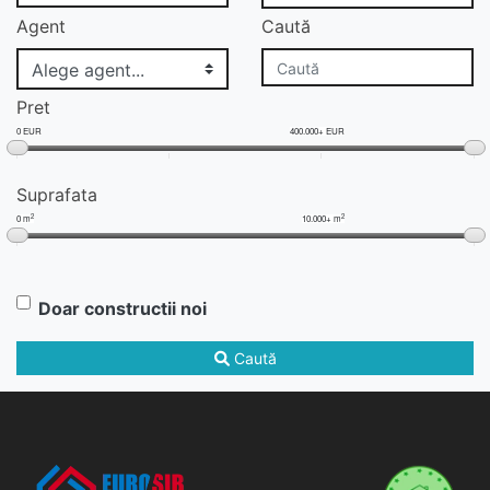
Agent
Caută
Pret
0 EUR
400.000+ EUR
Suprafata
2
2
0 m
10.000+ m
Doar constructii noi
Caută