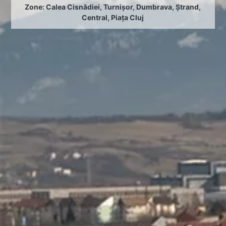
Zone:
Calea Cisnădiei
,
Turnișor
,
Dumbrava
,
Ștrand
,
Central
,
Piața Cluj