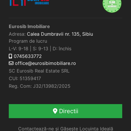
Eurosib Imobiliare
Adresa:
Calea Dumbravii nr. 135,
Sibiu
Program de lucru
L-V: 9-18 | S: 9-13 | D: închis
0745633772
office@eurosibimobiliare.ro
SC Eurosib Real Estate SRL
CUI: 51359417
Reg. Com: J32/13982/2025
Directii
Contactează-ne și Găsește Locuința Ideală