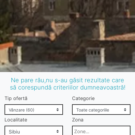
Ne pare rău,nu s-au găsit rezultate care
să corespundă criteriilor dumneavoastră!
Tip ofertă
Categorie
Localitate
Zona