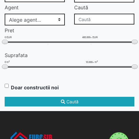
Agent
Caută
Pret
0 EUR
400.000+ EUR
Suprafata
2
2
0 m
10.000+ m
Doar constructii noi
Caută