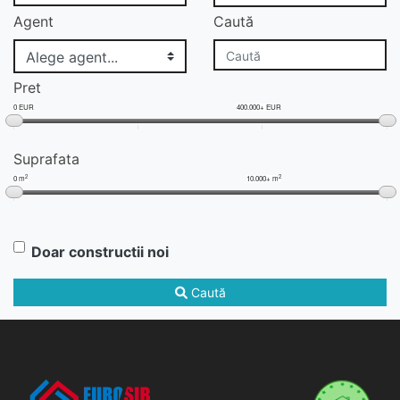
Agent
Caută
Pret
0 EUR
400.000+ EUR
Suprafata
2
2
0 m
10.000+ m
Doar constructii noi
Caută