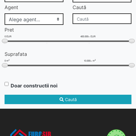
Agent
Caută
Pret
0 EUR
400.000+ EUR
Suprafata
2
2
0 m
10.000+ m
Doar constructii noi
Caută