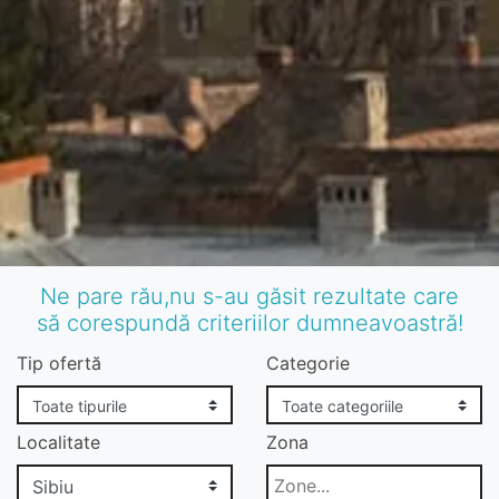
Ne pare rău,nu s-au găsit rezultate care
să corespundă criteriilor dumneavoastră!
Tip ofertă
Categorie
Localitate
Zona