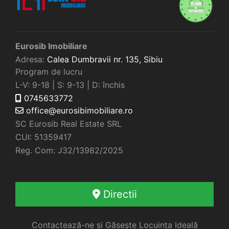
Eurosib Imobiliare
Adresa:
Calea Dumbravii nr. 135,
Sibiu
Program de lucru
L-V: 9-18 | S: 9-13 | D: închis
0745633772
office@eurosibimobiliare.ro
SC Eurosib Real Estate SRL
CUI: 51359417
Reg. Com: J32/13982/2025
Directii
Contactează-ne și Găsește Locuința Ideală