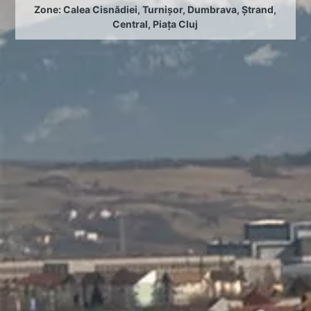
Zone:
Calea Cisnădiei
,
Turnișor
,
Dumbrava
,
Ștrand
,
Central
,
Piața Cluj