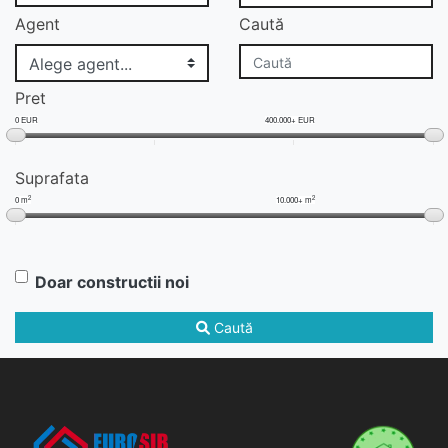
Agent
Caută
Pret
0 EUR
400.000+ EUR
Suprafata
2
2
0 m
10.000+ m
Doar constructii noi
Caută