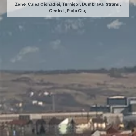
Zone:
Calea Cisnădiei
,
Turnișor
,
Dumbrava
,
Ștrand
,
Central
,
Piața Cluj