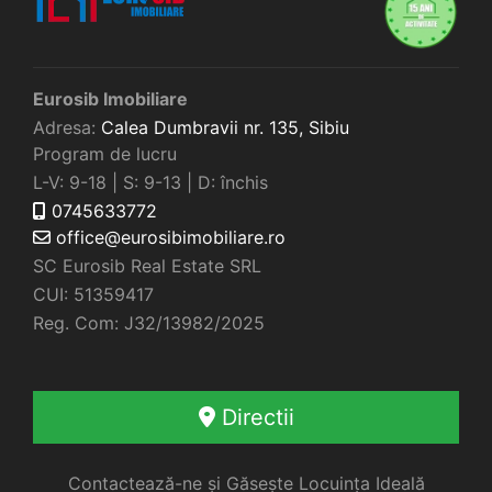
Eurosib Imobiliare
Adresa:
Calea Dumbravii nr. 135,
Sibiu
Program de lucru
L-V: 9-18 | S: 9-13 | D: închis
0745633772
office@eurosibimobiliare.ro
SC Eurosib Real Estate SRL
CUI: 51359417
Reg. Com: J32/13982/2025
Directii
Contactează-ne și Găsește Locuința Ideală