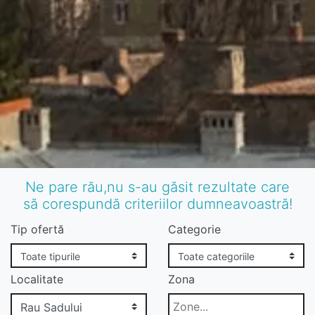
Ne pare rău,nu s-au găsit rezultate care
să corespundă criteriilor dumneavoastră!
Tip ofertă
Categorie
Localitate
Zona